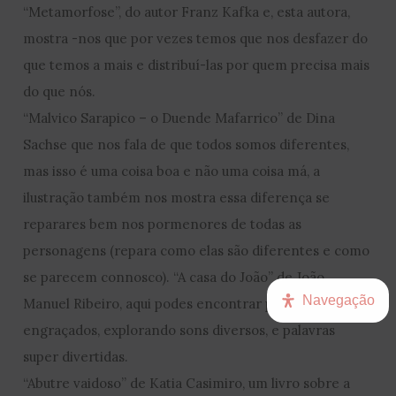
“Metamorfose”, do autor Franz Kafka e, esta autora,
mostra -nos que por vezes temos que nos desfazer do
que temos a mais e distribuí-las por quem precisa mais
do que nós.
“Malvico Sarapico – o Duende Mafarrico” de Dina
Sachse que nos fala de que todos somos diferentes,
mas isso é uma coisa boa e não uma coisa má, a
ilustração também nos mostra essa diferença se
reparares bem nos pormenores de todas as
personagens (repara como elas são diferentes e como
se parecem connosco). “A casa do João” de João
Navegação
Manuel Ribeiro, aqui podes encontrar poemas muito
engraçados, explorando sons diversos, e palavras
super divertidas.
“Abutre vaidoso” de Katia Casimiro, um livro sobre a