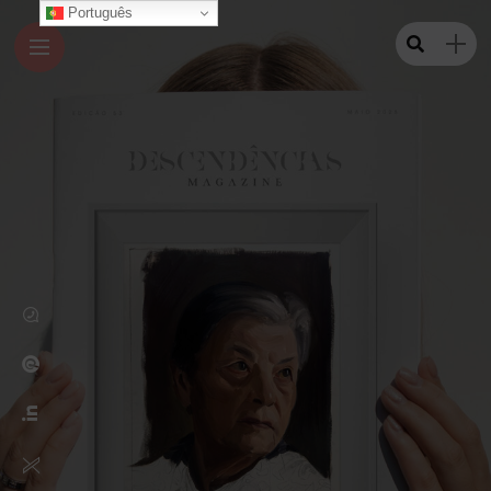
Português