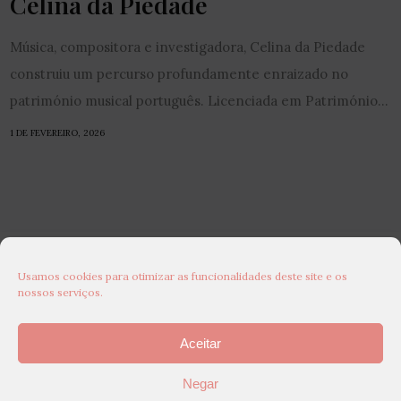
Celina da Piedade
Música, compositora e investigadora, Celina da Piedade
construiu um percurso profundamente enraizado no
património musical português. Licenciada em Património...
1 DE FEVEREIRO, 2026
Usamos cookies para otimizar as funcionalidades deste site e os
nossos serviços.
Aceitar
Negar