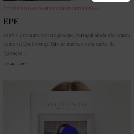
CONSELHO DAS COMUNIDADES PORTUGUESAS
EPE
A infra-estrutura estratégica que Portugal ainda não tratou
como tal Em Portugal fala-se muito, e com razão, da
“geração...
1 DE ABRIL, 2026