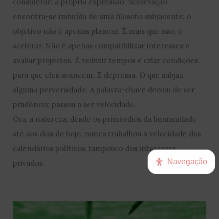
considerar: a própria expressão “aceleração”
encontra-se imbuída de uma filosofia subjacente: o
objetivo não é apenas planear. É mais que isso, é
acelerar. Não é apenas compatibilizar interesses e
avaliar projectos. É reduzir tempos e criar condições
para que eles avancem. E depressa. O que subjaz
alguma perversidade. A palavra-chave deixou de ser
prudência; passou a ser velocidade.
Ora, a natureza, desde os primórdios da humanidade
até aos dias de hoje, nunca trabalhou à velocidade dos
calendários políticos, tampouco dos interesses
Navegação
privados.