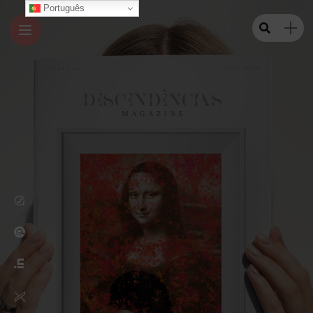
Português