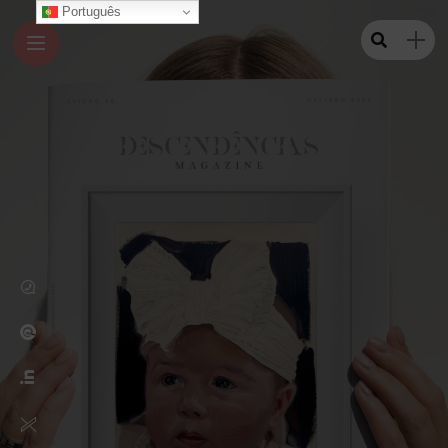
Português