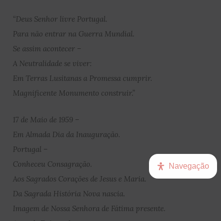
“Deus Senhor livre Portugal.
Para não entrar na Guerra Mundial.
Se assim acontecer –
A Neutralidade se viver:
Em Terras Lusitanas a Promessa cumprir.
Magnificente Monumento construir.”
17 de Maio de 1959 –
Em Almada Dia da Inauguração.
Portugal –
Conheceu Consagração.
Navegação
Aos Sagrados Corações de Jesus e Maria.
Da Sagrada História Nova nascia.
Imagem de Nossa Senhora de Fátima presente.