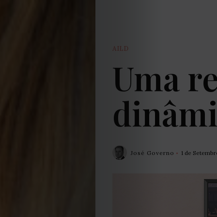
AILD
Uma re
dinâmi
José Governo
1 de Setembr