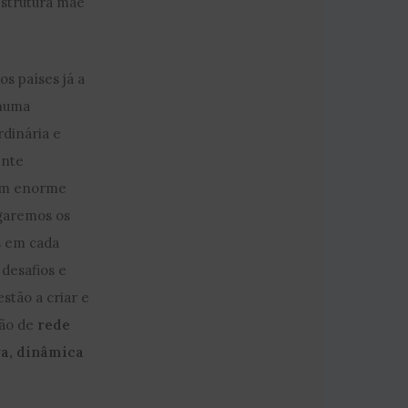
estrutura mãe
s países já a
 numa
rdinária e
ente
com enorme
lgaremos os
s em cada
desafios e
estão a criar e
são de
rede
va, dinâmica