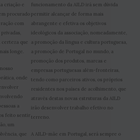
a criação e
funcionamento da AILD irá sem dúvida
tem procurado
permitir alcançar de forma mais
eração com
abrangente e efetiva os objetivos
 privadas,
ideológicos da associação, nomeadamente,
a certeza que
a promoção da língua e cultura portuguesa,
mais longe.
a promoção de Portugal no mundo, a
promoção dos produtos, marcas e
 nosso
empresas portuguesas além-fronteiras,
prática, onde
tendo como parceiros ativos, os próprios
envolver
residentes nos países de acolhimento, que
 envolvendo
através destas novas estruturas da AILD
pessoas a
irão desenvolver trabalho efetivo no
s feito sentir
terreno.
ão, um
lvência, que
A AILD-mãe em Portugal, será sempre o