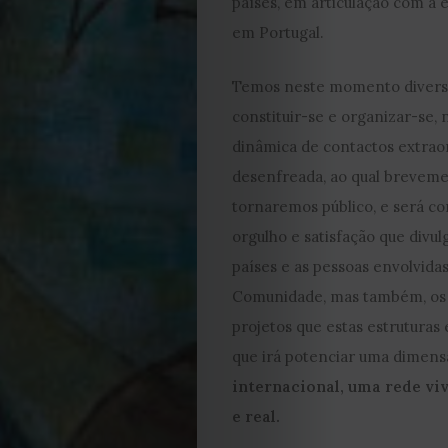
países, em articulação com a 
em Portugal.
de
Temos neste momento diverso
Capa
constituir-se e organizar-se,
Contactos
dinâmica de contactos extrao
desenfreada, ao qual brevem
Estatuto
tornaremos público, e será 
orgulho e satisfação que divu
Editorial
países e as pessoas envolvida
Comunidade, mas também, os 
Política
projetos que estas estruturas 
de
que irá potenciar uma dimen
internacional, uma rede vi
privacidade
e real.