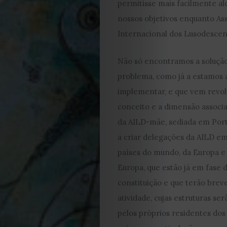
permitisse mais facilmente al
DE
nossos objetivos enquanto As
Internacional dos Lusodesce
JULHO
Não só encontramos a solução
2026
problema, como já a estamos 
2025
implementar, e que vem revol
conceito e a dimensão associat
2024
da AILD-mãe, sediada em Port
a criar delegações da AILD em
2023
países do mundo, da Europa e 
2022
Europa, que estão já em fase 
constituição e que terão bre
2021
atividade, cujas estruturas ser
pelos próprios residentes dos
Obras