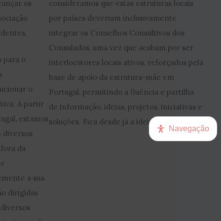
cançar os
consideramos que estas estruturas locais
sociação
por países deveriam inclusivamente
ndentes.
integrar os Conselhos Consultivos dos
Consulados, uma vez que acabam por ser
 para o
interlocutores locais ativos, reforçados pela
a
base de apoio da estrutura-mãe em
ucionar o
Portugal, permitindo a fluência e partilha
iva. A partir
de informação, ideias, projetos, iniciativas e
ugal, estamos
soluções. Fica desde já a ideia e o desafio!
Navegação
 diversos
fora da
de
vemente a sua
ão dirigidas
 diversos