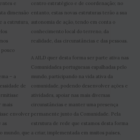
entes e
centro estratégico e de coordenação; no
esta dimensão
entanto, estas novas estruturas terão a sua
e a estrutura,
autonomia de ação, tendo em conta o
los
conhecimento local do terreno, da
emos
realidade, das circunstâncias e das pessoas.
o pouco
A AILD quer desta forma ser parte ativa nas
Comunidades portuguesas espalhadas pelo
ema – a
mundo, participando na vida ativa da
cessidade de
comunidade, podendo desenvolver ações e
rmitisse
atividades, apoiar nas mais diversas
r mais
circunstâncias e manter uma presença
isse envolver
permanente junto da Comunidade. Pela
e as
estrutura de rede que estamos desta forma
o mundo, que
a criar, implementada em muitos países,