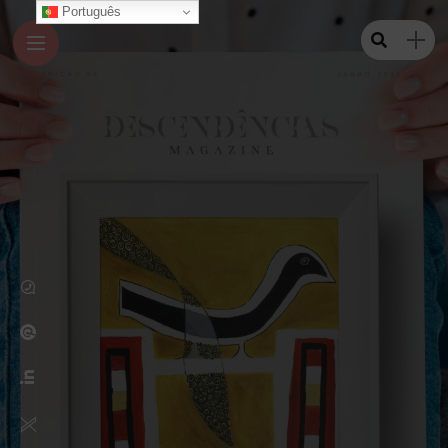
Português