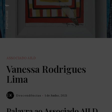
PARTILHAR:
ASSOCIADO AILD
Vanessa Rodrigues
Lima
Descendências
1 de Junho, 2021
Palavra ao
Associado AILD