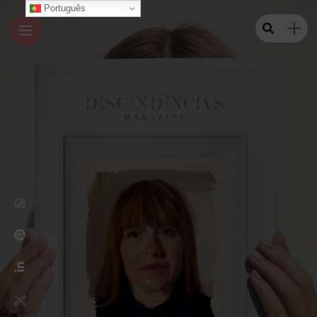
Português