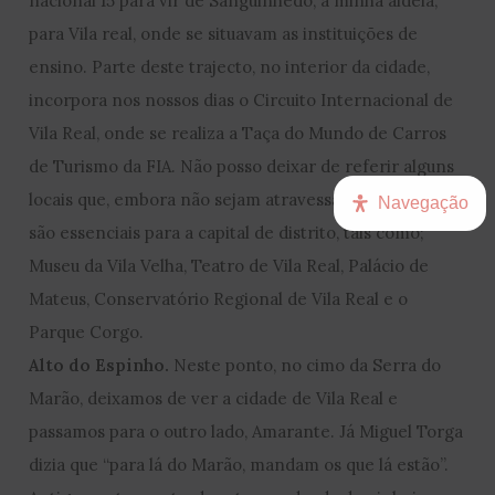
nacional 15 para vir de Sanguinhedo, a minha aldeia,
para Vila real, onde se situavam as instituições de
ensino. Parte deste trajecto, no interior da cidade,
incorpora nos nossos dias o Circuito Internacional de
Vila Real, onde se realiza a Taça do Mundo de Carros
de Turismo da FIA. Não posso deixar de referir alguns
locais que, embora não sejam atravessados pela EN 15,
Navegação
são essenciais para a capital de distrito, tais como;
Museu da Vila Velha, Teatro de Vila Real, Palácio de
Mateus, Conservatório Regional de Vila Real e o
Parque Corgo.
Alto do Espinho.
Neste ponto, no cimo da Serra do
Marão, deixamos de ver a cidade de Vila Real e
passamos para o outro lado, Amarante. Já Miguel Torga
dizia que “para lá do Marão, mandam os que lá estão”.