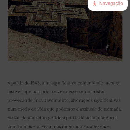
Navegação
A partir de 1543, uma significativa comunidade mestiça
luso-etíope passaria a viver nesse reino cristão
provocando, inevitavelmente, alterações significativas
num modo de vida que podemos classificar de nómada.
Assim, de um reino gerido a partir de acampamentos
com tendas – aí viviam os imperadores abexins –,