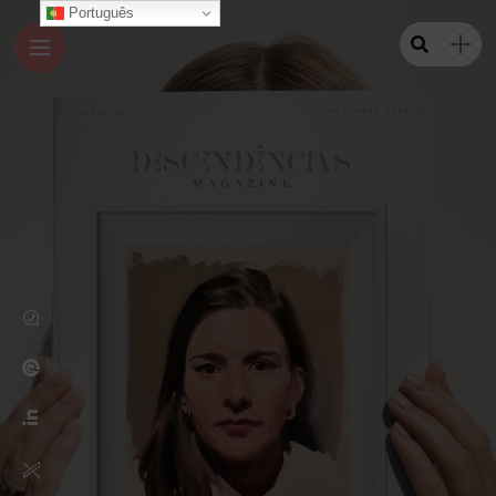
Português