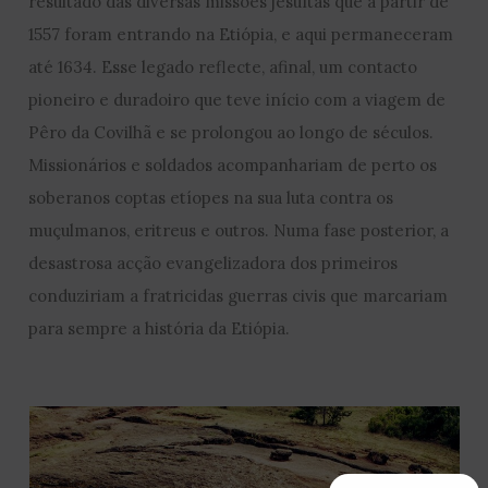
resultado das diversas missões jesuítas que a partir de
1557 foram entrando na Etiópia, e aqui permaneceram
até 1634. Esse legado reflecte, afinal, um contacto
pioneiro e duradoiro que teve início com a viagem de
Pêro da Covilhã e se prolongou ao longo de séculos.
Missionários e soldados acompanhariam de perto os
soberanos coptas etíopes na sua luta contra os
muçulmanos, eritreus e outros. Numa fase posterior, a
desastrosa acção evangelizadora dos primeiros
conduziriam a fratricidas guerras civis que marcariam
para sempre a história da Etiópia.