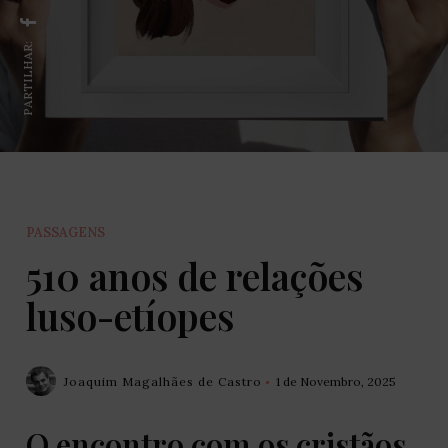
PARTILHAR:
PASSAGENS
510 anos de relações
luso-etíopes
Joaquim Magalhães de Castro
1 de Novembro, 2025
O encontro com os cristãos