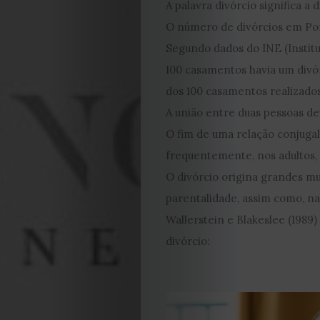
A palavra divórcio significa a 
O número de divórcios em Por
Segundo dados do INE (Institut
100 casamentos havia um divórc
dos 100 casamentos realizado
A união entre duas pessoas de
O fim de uma relação conjugal
frequentemente, nos adultos, 
O divórcio origina grandes mu
parentalidade, assim como, n
Wallerstein e Blakeslee (1989)
divórcio: