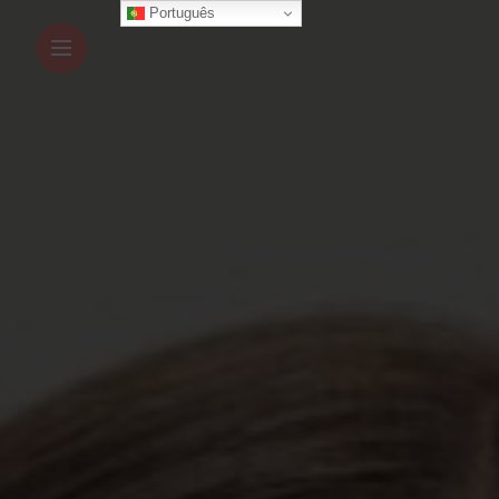
Português