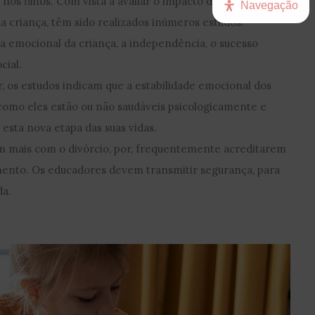
nos filhos. Com vista a avaliar o impacto do divórcio no
Navegação
 criança, têm sido realizados inúmeros estudos.
 emocional da criança, a independência, o sucesso
cial.
r, os estudos indicam que a estabilidade emocional dos
 como eles estão ou não saudáveis psicologicamente e
esta nova etapa das suas vidas.
em mais com o divórcio, por, frequentemente acreditarem
imento. Os educadores devem transmitir segurança, para
da.