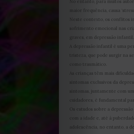
No entanto, para muitos auto
Cookies
maior frequência, causa ‘stress
Neste contexto, os conflitos 
sofrimento emocional nas cria
graves, em depressão infantil
A depressão infantil é uma pe
tristeza, que pode surgir na 
como traumático.
As crianças têm mais dificul
sintomas exclusivos da depress
sintomas, juntamente com uma
cuidadores, é fundamental par
Os estudos sobre a depressão
com a idade e, até à puberda
adolescência, no entanto, a 