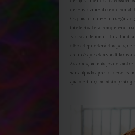
desajustamentos psicossociais 
2023
desenvolvimento emocional da
Os pais promovem a segurança
2022
intelectual e a competência so
No caso de uma rutura familia
2021
filhos dependerá dos pais, de
Obras
como é que eles vão lidar com 
As crianças mais jovens sofr
de
ser culpadas por tal acontec
que a criança se sinta protegi
Capa
Contactos
Estatuto