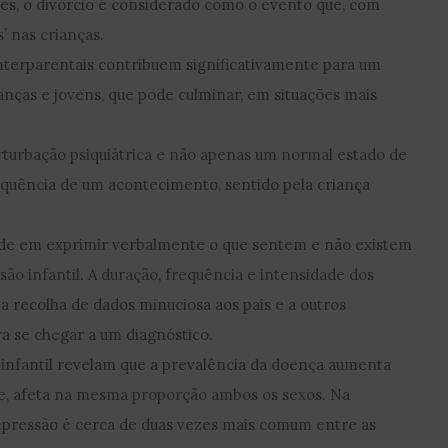
res, o divórcio é considerado como o evento que, com
’ nas crianças.
interparentais contribuem significativamente para um
nças e jovens, que pode culminar, em situações mais
.
rturbação psiquiátrica e não apenas um normal estado de
sequência de um acontecimento, sentido pela criança
dade em exprimir verbalmente o que sentem e não existem
ão infantil. A duração, frequência e intensidade dos
 recolha de dados minuciosa aos pais e a outros
a se chegar a um diagnóstico.
 infantil revelam que a prevalência da doença aumenta
de, afeta na mesma proporção ambos os sexos. Na
depressão é cerca de duas vezes mais comum entre as