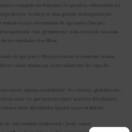
cussões conjugais são bastante frequentes, culminando no
progenitores. Verifica-se uma grande desorganização
ão muitas vezes testemunhas de agressões físicas e
l desorganizado está, geralmente, mais centrado nas suas
às necessidades dos filhos.
ional em que pais e filhos procuram reconstruir as suas
te haver várias mudanças, nomeadamente de casa, de
 a encontrar alguma estabilidade. No entanto, globalmente,
ráveis, uma vez que podem existir, maiores dificuldades
rnos e mais dificuldades ligadas à parentalidade.
lo de vida familiar tradicional e pode causar