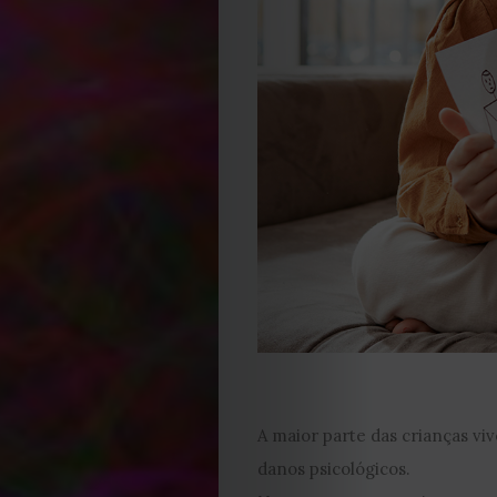
Editorial
Política
de
privacidade
Termos
e
Condições
Política
A maior parte das crianças v
de
danos psicológicos.