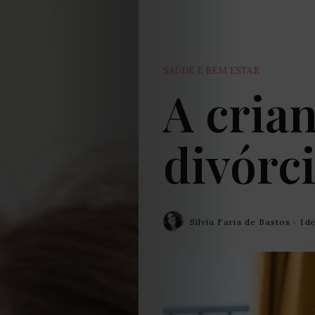
SAÚDE E BEM ESTAR
A crian
divórci
Silvia Faria de Bastos
1 d