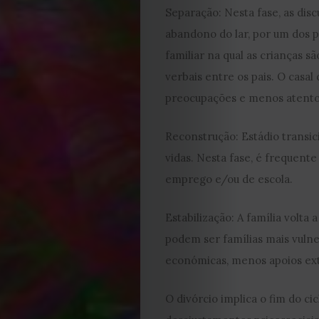
Separação: Nesta fase, as dis
abandono do lar, por um dos 
familiar na qual as crianças s
verbais entre os pais. O casa
preocupações e menos atento 
EDIÇÃO
Reconstrução: Estádio transic
DE
vidas. Nesta fase, é frequen
emprego e/ou de escola.
JULHO
Estabilização: A família volta
2026
podem ser famílias mais vulne
económicas, menos apoios exte
2025
O divórcio implica o fim do cic
2024