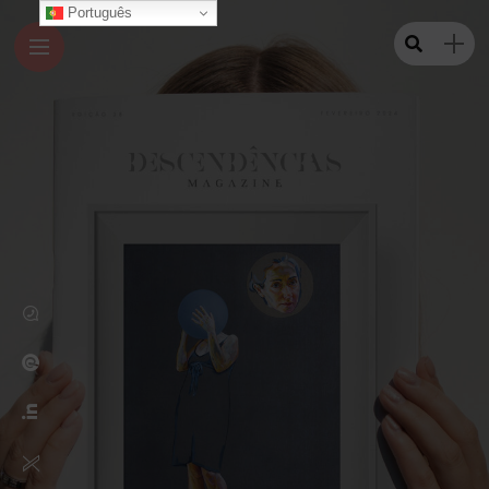
Português