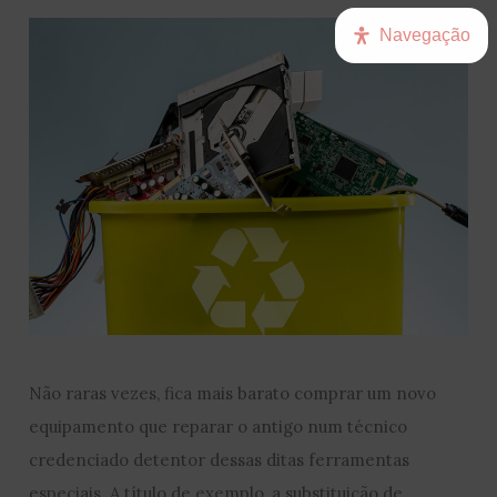
Navegação
Não raras vezes, fica mais barato comprar um novo
equipamento que reparar o antigo num técnico
credenciado detentor dessas ditas ferramentas
especiais. A título de exemplo, a substituição de