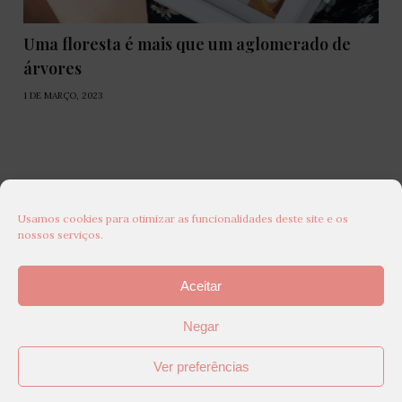
Uma floresta é mais que um aglomerado de
árvores
1 DE MARÇO, 2023
Usamos cookies para otimizar as funcionalidades deste site e os
nossos serviços.
Aceitar
Negar
Ver preferências