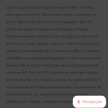
Antes da guerra em Angola nos anos 1960, a minha
mãe agarrou os três filhos mais velhos e mandou-os
para Cabo Verde para não terem qualquer tipo de
problema durante aqueles confrontos, portanto
mandou os mais velhos e ficou em Angola com o meu
pai. Pouco tempo depois, vão para Cabo Verde porque
tinham a necessidade de encontrar os filhos e manter
a família em constante progressão e daí vem os outros
últimos filhos. Eles transferem-se para Portugal onde
vivemos até Abril de 1975, quando se sabe que Angola
eventualmente está quase a tornar-se independente e
as pessoas deste tempo queriam estar no momento da
independência em Angola para presenciarem a
mudança de regime. fomos para Angola, aconteceu a
Navegação