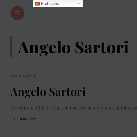
Português
Angelo Sartori
PELA LENTE
Angelo Sartori
Nascido na Cidade Maravilhosa, no seio de uma família s
1 DE JULHO, 2022