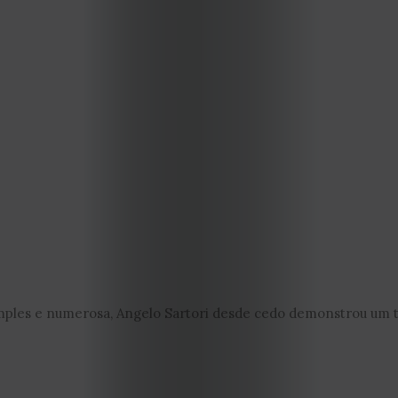
EDIÇÃO
DE
JULHO
imples e numerosa, Angelo Sartori desde cedo demonstrou um ta
2026
2025