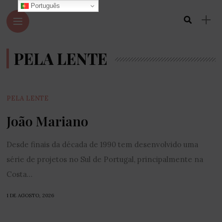
Português
PELA LENTE
PELA LENTE
João Mariano
Desde finais da década de 1990 tem desenvolvido uma
série de projetos no Sul de Portugal, principalmente na
Costa...
1 DE AGOSTO, 2026