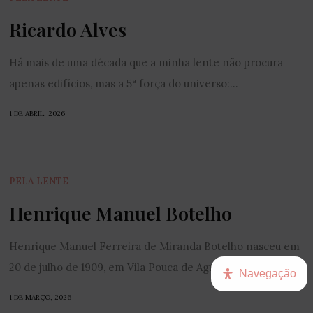
Ricardo Alves
Há mais de uma década que a minha lente não procura
apenas edifícios, mas a 5ª força do universo:...
1 DE ABRIL, 2026
PELA LENTE
Henrique Manuel Botelho
Henrique Manuel Ferreira de Miranda Botelho nasceu em
20 de julho de 1909, em Vila Pouca de Aguiar.A produção...
Navegação
1 DE MARÇO, 2026