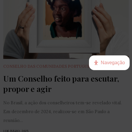
Navegação
CONSELHO DAS COMUNIDADES PORTUGUESAS
Um Conselho feito para escutar,
propor e agir
No Brasil, a ação dos conselheiros tem-se revelado vital.
Em dezembro de 2024, realizou-se em São Paulo a
reunião...
1 DE JULHO, 2025