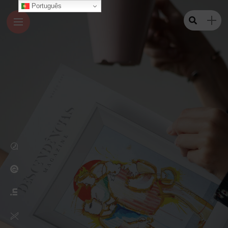
Português