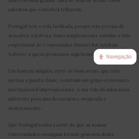
mas com uma grande falta de bom de senso, todos
sabemos que caminhos trilharam.
Portugal tem a vida facilitada, porque não precisa de
descobrir a pólvora, basta simplesmente estudar a vida
empresarial do Comendador Manuel Rui Azinhais
Nabeiro, a quem prestamos aqui homenagem.
Navegação
Um homem simples, cheio de bom senso, que com
apenas a quarta classe, construiu um grupo económico
internacional impressionante. A sua vida dá substância
suficiente para uma licenciatura, mestrado e
doutoramento.
Que Portugal tenha a sorte de que as nossas
Universidades consigam formar gestores desta