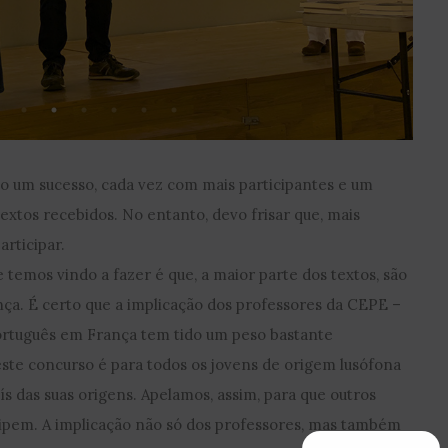
o um sucesso, cada vez com mais participantes e um
textos recebidos. No entanto, devo frisar que, mais
articipar.
temos vindo a fazer é que, a maior parte dos textos, são
a. É certo que a implicação dos professores da CEPE –
rtuguês em França tem tido um peso bastante
ste concurso é para todos os jovens de origem lusófona
ís das suas origens. Apelamos, assim, para que outros
cipem. A implicação não só dos professores, mas também