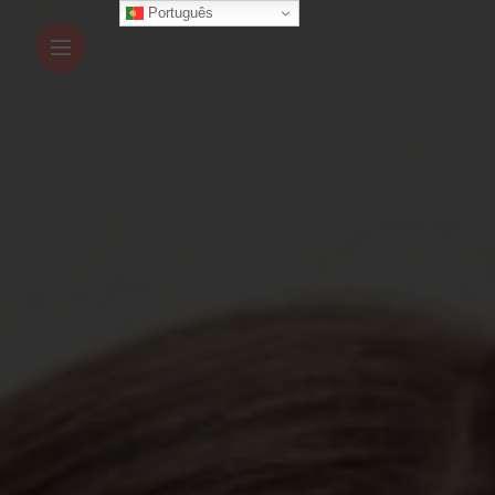
Português