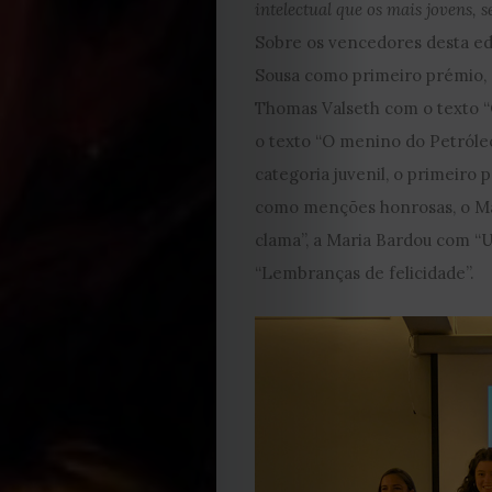
Editorial
intelectual que os mais jovens,
Sobre os vencedores desta edi
Política
Sousa como primeiro prémio,
de
Thomas Valseth com o texto 
o texto “O menino do Petróleo
privacidade
categoria juvenil, o primeiro 
como menções honrosas, o Man
Termos
clama”, a Maria Bardou com “
“Lembranças de felicidade”.
e
Condições
Política
de