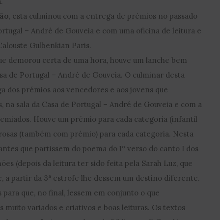
.
ção
, esta culminou com a entrega de prémios no passado
Portugal – André de Gouveia e com uma oficina de leitura e
 Calouste Gulbenkian Paris.
, que demorou certa de uma hora, houve um lanche bem
sa de Portugal – André de Gouveia. O culminar desta
ga dos prémios aos vencedores e aos jovens que
na sala da Casa de Portugal – André de Gouveia e com a
premiados. Houve um prémio para cada categoria (infantil
nrosas (também com prémio) para cada categoria. Nesta
pantes que partissem do poema do 1° verso do canto I dos
es (depois da leitura ter sido feita pela Sarah Luz, que
, a partir da 3ª estrofe lhe dessem um destino diferente.
para que, no final, lessem em conjunto o que
muito variados e criativos e boas leituras. Os textos