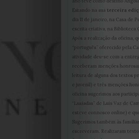
ano teve como destino Angola
Estando na sua
terceira edi
dia 11 de janeiro, na Casa de 
escrita criativa, na Biblioteca
Após a realização da oficina
“português” oferecido pela Ca
atividade deu-se com a entre
receberam menções honrosas, 
leitura de alguns dos textos 
e juvenil) e três menções ho
oficina sugerimos aos partici
“Lusíadas” de Luís Vaz de Camõ
esteve connosco online) e que
Sugerimos também às famílias 
escreveram. Realizaram textos 