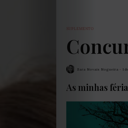
SUPLEMENTO
Concur
Sara Novais Nogueira
1 d
As minhas féria