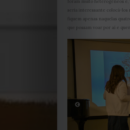
foram muito heterogéneos e, t
seria interessante colocá-los
fiquem apenas naquelas quatr
que possam voar por aí e quem