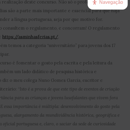
a a realização deste concurso. Não só o professor tem um
Navegação
lias são a parte mais importante e essencial para que haja
nder a língua portuguesa, seja por que motivo for.
so consultem o regulamento, e concorram! O regulamento
k:
https://asminhasferias.pt/
.
ém temos a categoria “universitário” para jovens dos 17
ipar.
curso é fomentar o gosto pela escrita e pela leitura da
mbém um lado didático de pesquisa histórica e
mo diz o meu colega Nuno Gomes Garcia, escritor e
terário: “
Isto é a prova de que este tipo de eventos de criação
ância para as crianças e jovens lusofalantes que vivem fora
. E essa importância é múltipla: desenvolvimento do gosto pela
tuguesa, alargamento da mundividência histórica, geográfica e
a oficial portuguesa e, claro, o saciar da sede de curiosidade