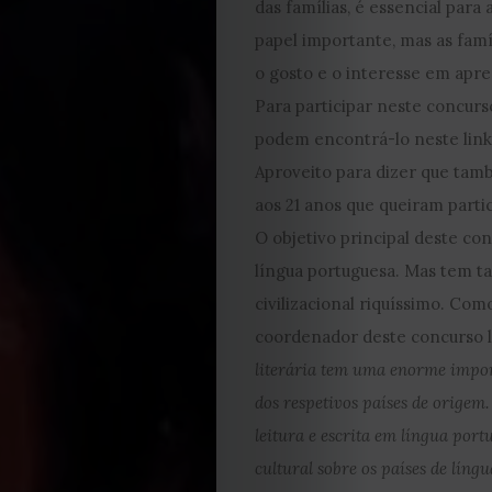
das famílias, é essencial par
2023
papel importante, mas as famí
o gosto e o interesse em apre
2022
Para participar neste concur
podem encontrá-lo neste lin
2021
Aproveito para dizer que tamb
Obras
aos 21 anos que queiram partic
O objetivo principal deste con
de
língua portuguesa. Mas tem ta
civilizacional riquíssimo. Co
Capa
coordenador deste concurso li
literária tem uma enorme import
Contactos
dos respetivos países de origem
Estatuto
leitura e escrita em língua por
cultural sobre os países de língu