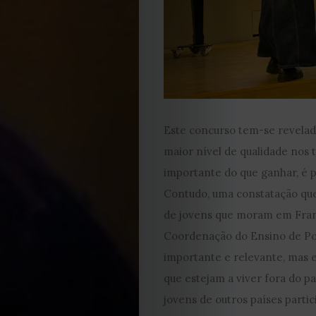
EDIÇÃO
Este concurso tem-se revelad
DE
maior nível de qualidade nos 
importante do que ganhar, é p
JULHO
Contudo, uma constatação que 
de jovens que moram em Franç
2026
Coordenação do Ensino de Po
importante e relevante, mas e
2025
que estejam a viver fora do pa
2024
jovens de outros países parti