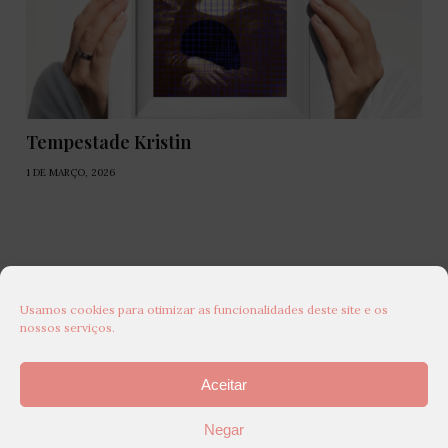
Tempestade Kristin
1 DE MARÇO, 2026
Usamos cookies para otimizar as funcionalidades deste site e os
nossos serviços.
Aceitar
Negar