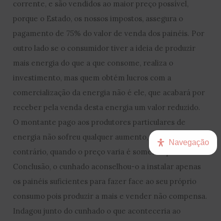
corrente, e são vendidos ao maior preço possível,
porque o Estado, os nossos impostos, assegura o
pagamento de 75% do valor de venda dos painéis. Por
outro lado se o consumidor tiver a ideia de produzir
mais energia do que a que consome, realiza o
investimento, mas quem obtém lucros com a
comercialização da energia não é ele, que acabará por
receber pela venda desta energia um valor reduzido.
O montante pago aos produtores particulares de
energia não sofreu qualquer aumento, antes pelo
Navegação
contrário, quando o preço varia é somente para baixo.
Conclusão, o cunhado aconselhou-o a instalar apenas
os painéis suficientes para fazer face ao seu próprio
consumo pois produzir a mais e vender não compensa.
Indagou junto do cunhado o que aconteceria ao