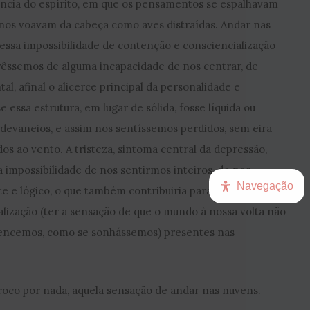
ncia do espírito, em que os pensamentos se espalhavam
 nos voavam da cabeça como aves distraídas. Andar nas
essa impossibilidade de contenção e consciencialização
êssemos de alguma incapacidade de nos centrar, de
al, afinal o alicerce principal da personalidade e
 essa estrutura, em lugar de sólida, fosse líquida ou
devaneios, e assim nos sentíssemos perdidos, sem eira
os ao vento. A tristeza, sintoma central da depressão,
a impossibilidade de nos sentirmos inteiros, de nos
Navegação
 e lógico, o que também contribuiria para os sintomas
lização (ter a sensação de que o mundo à nossa volta não
rtencemos, como se sonhássemos) presentes nas
troco por nada, aquela sensação de andar nas nuvens.