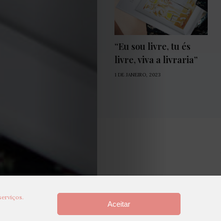
“Eu sou livre, tu és
livre, viva a livraria”
1 DE JANEIRO, 2023
serviços.
Aceitar