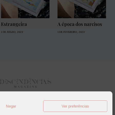
Estrangeira
A época dos narcisos
1 DE JULHO, 2023
1 DE FEVEREIRO, 2023
Negar
Ver preferências