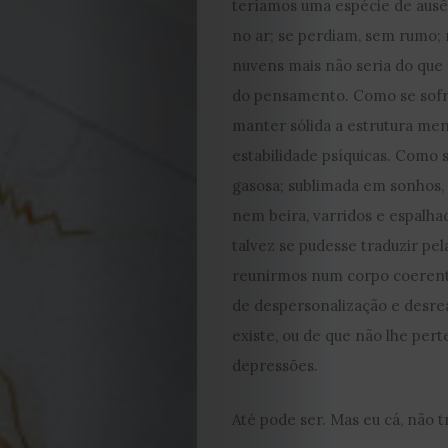
teríamos uma espécie de ausê
DE
no ar; se perdiam, sem rumo;
nuvens mais não seria do que 
JULHO
do pensamento. Como se sofr
manter sólida a estrutura ment
2026
estabilidade psíquicas. Como se
2025
gasosa; sublimada em sonhos, 
nem beira, varridos e espalhad
2024
talvez se pudesse traduzir pel
reunirmos num corpo coerente
2023
de despersonalização e desrea
existe, ou de que não lhe pe
2022
depressões.
2021
Até pode ser. Mas eu cá, não 