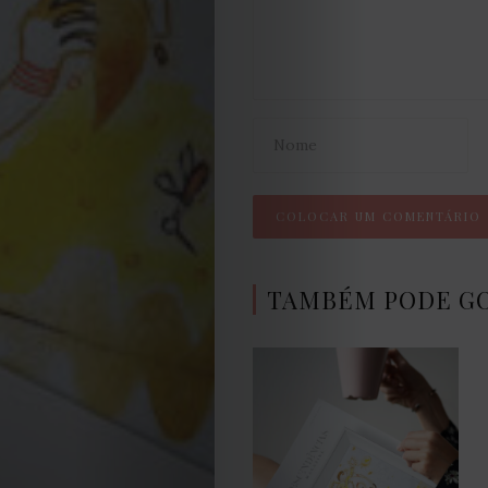
Termos
e
Condições
Política
de
TAMBÉM PODE G
Cookies