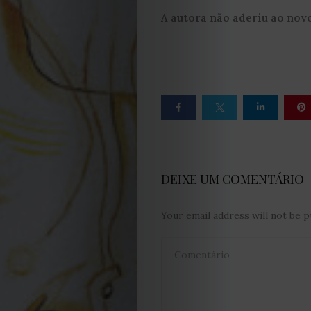
Obras
A autora não aderiu ao nov
de
Capa
Contactos
Estatuto
Editorial
DEIXE UM COMENTÁRIO
Política
Your email address will not be p
de
privacidade