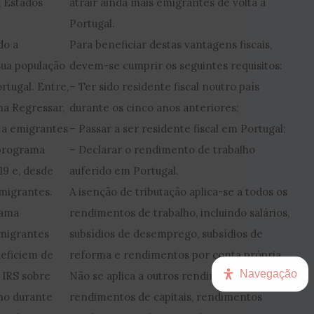
, Estados
atrair ainda mais emigrantes de volta a
Portugal.
do a
Para beneficiar destas vantagens fiscais,
sua população
devem-se cumprir os seguintes requisitos:
rtugal. Entre,
– Ter sido residente fiscal noutro país
ma Regressar,
durante os cinco anos anteriores;
s a emigrantes
– Passar a ser residente fiscal em Portugal;
 programa
– Declarar o rendimento de trabalho
19 e, desde
auferido em Portugal.
emigrantes.
A isenção de tributação aplica-se a todos os
rama
rendimentos de trabalho, incluindo salários,
migrantes
subsídios de desemprego, subsídios de
eficiem de
reforma e rendimentos por conta própria.
Navegação
 IRS sobre
Não se aplica a outros rendimentos, como
ho durante
rendimentos de capitais, rendimentos