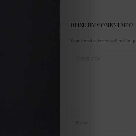
de
DEIXE UM COMENTÁRIO
privacidade
Your email address will not be p
Termos
e
Condições
Política
de
Cookies