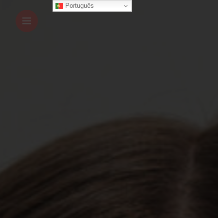
Português