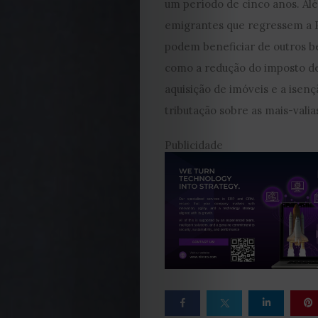
um período de cinco anos. Alé
2022
emigrantes que regressem a 
2021
podem beneficiar de outros be
como a redução do imposto de
Obras
aquisição de imóveis e a isen
tributação sobre as mais-valias
de
Publicidade
Capa
Contactos
Estatuto
Editorial
Política