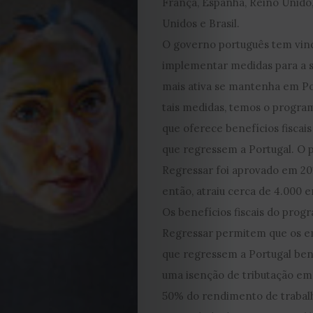
França, Espanha, Reino Unido
Unidos e Brasil.
O governo português tem vin
implementar medidas para a 
EDIÇÃO
mais ativa se mantenha em Po
DE
tais medidas, temos o progra
que oferece benefícios fiscai
JULHO
que regressem a Portugal. O
Regressar foi aprovado em 20
2026
então, atraiu cerca de 4.000 
Os benefícios fiscais do prog
2025
Regressar permitem que os e
2024
que regressem a Portugal ben
uma isenção de tributação em
2023
50% do rendimento de trabal