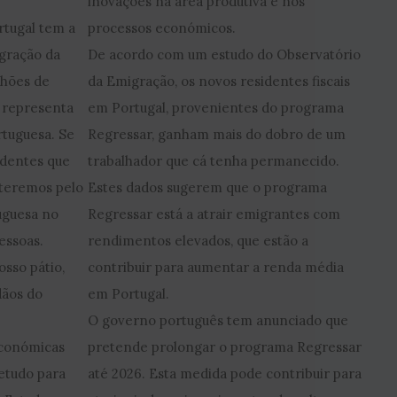
inovações na área produtiva e nos
rtugal tem a
processos económicos.
igração da
De acordo com um estudo do Observatório
lhões de
da Emigração, os novos residentes fiscais
 representa
em Portugal, provenientes do programa
rtuguesa. Se
Regressar, ganham mais do dobro de um
ndentes que
trabalhador que cá tenha permanecido.
 teremos pelo
Estes dados sugerem que o programa
guesa no
Regressar está a atrair emigrantes com
essoas.
rendimentos elevados, que estão a
sso pátio,
contribuir para aumentar a renda média
dãos do
em Portugal.
O governo português tem anunciado que
económicas
pretende prolongar o programa Regressar
etudo para
até 2026. Esta medida pode contribuir para