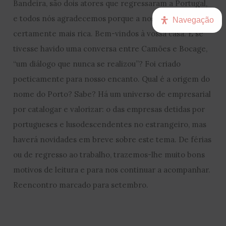
Bandeira, são dois atores que regressaram a Portugal,
e todos nós agradecemos porque a nossa cultura ficará
Navegação
certamente mais rica. Bem-vindos à vossa casa. E se
tivesse havido uma conversa entre Camões e Bocage,
“um diálogo que nunca se realizou”? Foi criado
poeticamente para nosso encanto. Qual é a origem do
nome do Porto? Sabe? Há um universo de empresarial
por catalogar e valorizar: o das empresas detidas por
portugueses e lusodescendentes no estrangeiro, mas
haverá novidades em breve sobre este tema. De férias
ou de regresso ao trabalho, trazemos-lhe muito bons
motivos de leitura e para nos continuar a acompanhar.
Reencontro marcado para setembro.