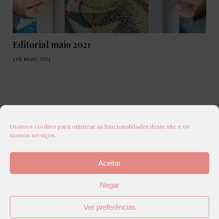
Editorial maio 2021
1 DE MAIO, 2021
Usamos cookies para otimizar as funcionalidades deste site e os
nossos serviços.
Aceitar
Negar
Ver preferências