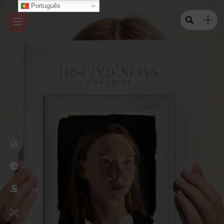
Português