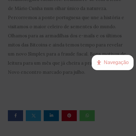
de Mário Cunha num olhar único da natureza.
Percorremos a ponte portuguesa que une a história e
visitamos o maior celeiro de sementes do mundo.
Olhamos para as armadilhas dos e-mails e os últimos
mitos das Bitcoins e ainda temos tempo para revelar
um novo Simplex para a fraude fiscal. Bons motivos de
Navegação
leitura para um mês que já cheira a praia e bronseador.
Novo encontro marcado para julho.