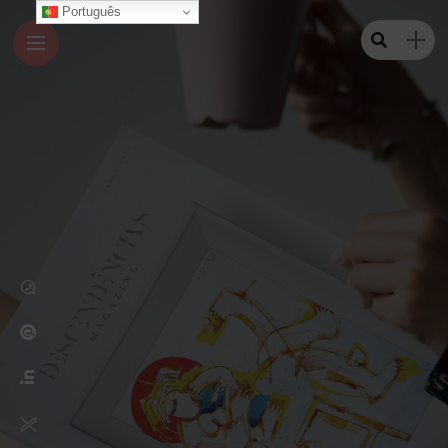
Português