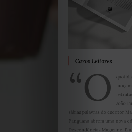
Caros Leitores
“O
quotidi
moçamb
retrata
João T
sábias palavras do escritor M
Panguana abrem uma nova ed
Descendências Magazine. E 