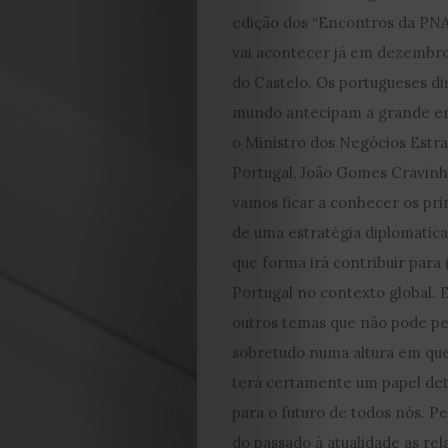
edição dos “Encontros da P
vai acontecer já em dezembro
do Castelo. Os portugueses di
mundo antecipam a grande en
o Ministro dos Negócios Estr
Portugal, João Gomes Cravinh
vamos ficar a conhecer os prin
de uma estratégia diplomatica
que forma irá contribuir para 
Portugal no contexto global. 
outros temas que não pode pe
EDIÇÃO
sobretudo numa altura em que
terá certamente um papel de
DE
para o futuro de todos nós. 
do passado à atualidade as re