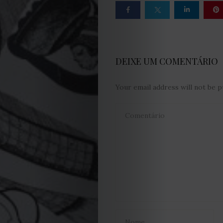
Capa
Contactos
DEIXE UM COMENTÁRIO
Estatuto
Editorial
Your email address will not be p
Política
de
privacidade
Termos
e