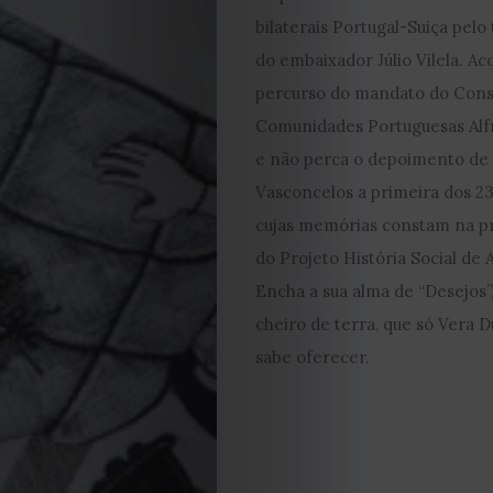
JULHO
bilaterais Portugal-Suiça pel
2026
do embaixador Júlio Vilela. 
percurso do mandato do Cons
2025
Comunidades Portuguesas Alfr
e não perca o depoimento de
2024
Vasconcelos a primeira dos 2
cujas memórias constam na pr
2023
do Projeto História Social de 
2022
Encha a sua alma de “Desejos”
cheiro de terra, que só Vera 
2021
sabe oferecer.
Obras
de