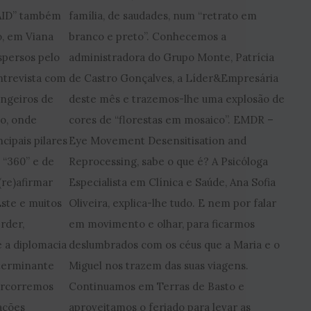
NAID” também
família, de saudades, num “retrato em
, em Viana
branco e preto”. Conhecemos a
spersos pelo
administradora do Grupo Monte, Patrícia
trevista com
de Castro Gonçalves, a Líder&Empresária
angeiros de
deste mês e trazemos-lhe uma explosão de
o, onde
cores de “florestas em mosaico”. EMDR –
cipais pilares
Eye Movement Desensitisation and
 “360” e de
Reprocessing, sabe o que é? A Psicóloga
(re)afirmar
Especialista em Clínica e Saúde, Ana Sofia
Este e muitos
Oliveira, explica-lhe tudo. E nem por falar
rder,
em movimento e olhar, para ficarmos
 a diplomacia
deslumbrados com os céus que a Maria e o
terminante
Miguel nos trazem das suas viagens.
Percorremos
Continuamos em Terras de Basto e
lações
aproveitamos o feriado para levar as