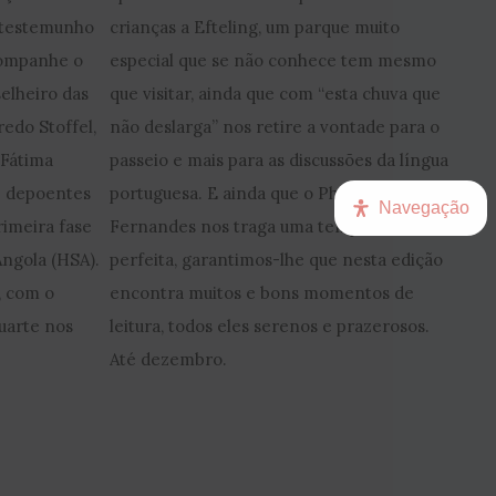
o testemunho
crianças a Efteling, um parque muito
Acompanhe o
especial que se não conhece tem mesmo
elheiro das
que visitar, ainda que com “esta chuva que
edo Stoffel,
não deslarga” nos retire a vontade para o
 Fátima
passeio e mais para as discussões da língua
3 depoentes
portuguesa. E ainda que o Philippe
Navegação
imeira fase
Fernandes nos traga uma tempestade
Angola (HSA).
perfeita, garantimos-lhe que nesta edição
, com o
encontra muitos e bons momentos de
Duarte nos
leitura, todos eles serenos e prazerosos.
Até dezembro.