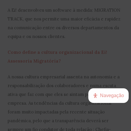
A Ei! desenvolveu um software à medida: MIGRATION
TRACK, que nos permite uma maior eficácia e rapidez
na comunicação entre os diversos departamentos da
equipa e os nossos clientes.
Como define a cultura organizacional da Ei!
Assessoria Migratória?
A nossa cultura empresarial assenta na autonomia e a
responsabilização dos colaboradores e numa escuta
ativa que faz com que eles se sintam parte da
Navegação
empresa. As tendências da cultura organizacional
foram muito impactadas pela recente situação
pandémica, pelo que a transparência deverá ser
sempre um fio condutor de toda relação : Chefia-