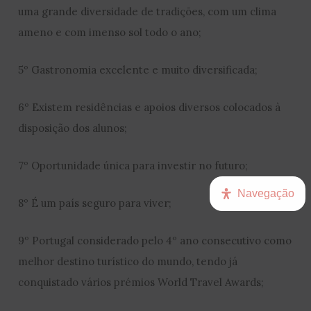
uma grande diversidade de tradições, com um clima
ameno e com imenso sol todo o ano;
5º Gastronomia excelente e muito diversificada;
6º Existem residências e apoios diversos colocados à
disposição dos alunos;
7º Oportunidade única para investir no futuro;
Navegação
8º É um país seguro para viver;
9º Portugal considerado pelo 4º ano consecutivo como
melhor destino turístico do mundo, tendo já
conquistado vários prémios World Travel Awards;