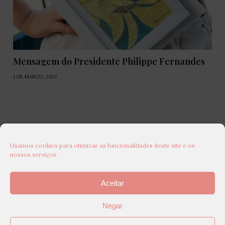
Mensagem do Presidente Philippe Fernandes
1 DE MARÇO, 2021
Usamos cookies para otimizar as funcionalidades deste site e os
nossos serviços.
Aceitar
Negar