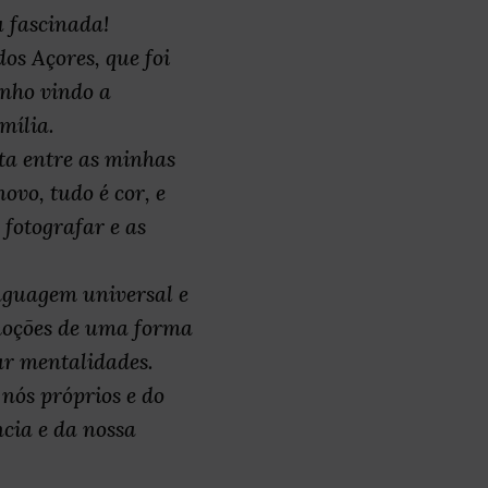
u fascinada!
os Açores, que foi
enho vindo a
mília.
ita entre as minhas
ovo, tudo é cor, e
fotografar e as
inguagem universal e
moções de uma forma
ar mentalidades.
 nós próprios e do
cia e da nossa