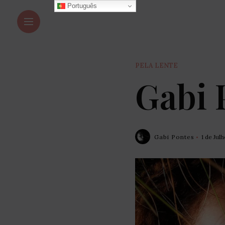
Português
PELA LENTE
Gabi 
Gabi Pontes
1 de Jul