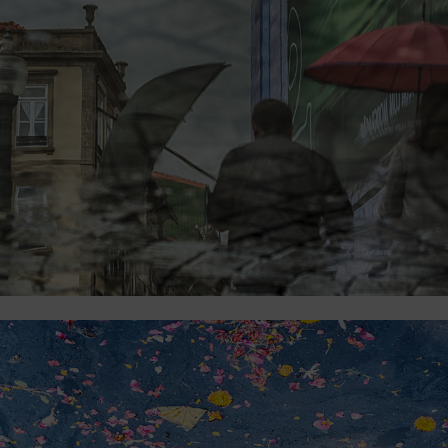
2023
2022
2021
Obras
de
Capa
Contactos
Estatuto