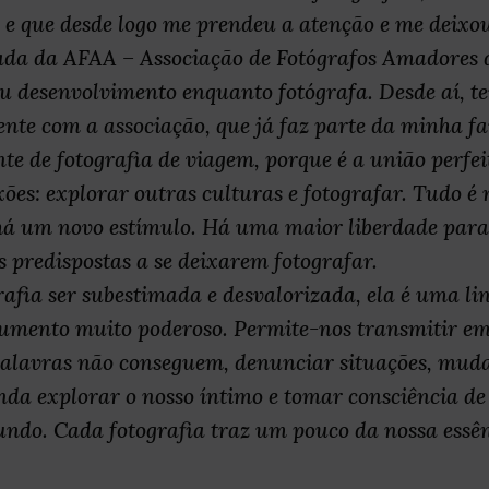
s, e que desde logo me prendeu a atenção e me deixo
da da AFAA – Associação de Fotógrafos Amadores d
u desenvolvimento enquanto fotógrafa. Desde aí, t
nte com a associação, que já faz parte da minha fa
te de fotografia de viagem, porque é a união perfe
ões: explorar outras culturas e fotografar. Tudo é n
há um novo estímulo. Há uma maior liberdade para 
s predispostas a se deixarem fotografar.
rafia ser subestimada e desvalorizada, ela é uma l
rumento muito poderoso. Permite-nos transmitir e
 palavras não conseguem, denunciar situações, mud
inda explorar o nosso íntimo e tomar consciência de
ndo. Cada fotografia traz um pouco da nossa essên