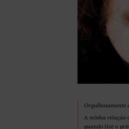
Orgulhosamente 
A minha relação c
quando tive o pr