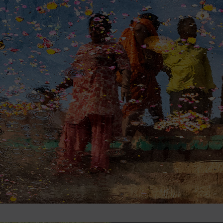
Editorial
Política
de
privacidade
Termos
e
Condições
Política
de