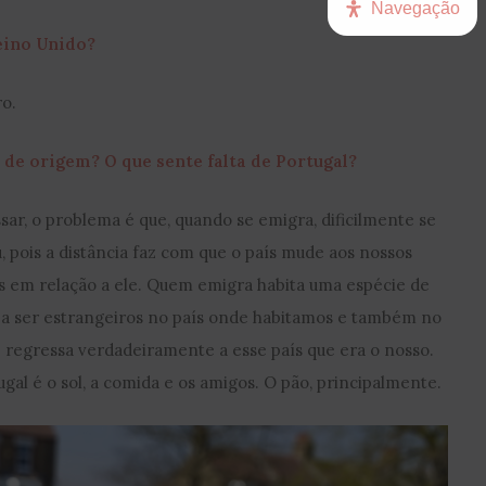
Navegação
eino Unido?
o.
 de origem? O que sente falta de Portugal?
ar, o problema é que, quando se emigra, dificilmente se
, pois a distância faz com que o país mude aos nossos
 em relação a ele. Quem emigra habita uma espécie de
s a ser estrangeiros no país onde habitamos e também no
 regressa verdadeiramente a esse país que era o nosso.
ugal é o sol, a comida e os amigos. O pão, principalmente.