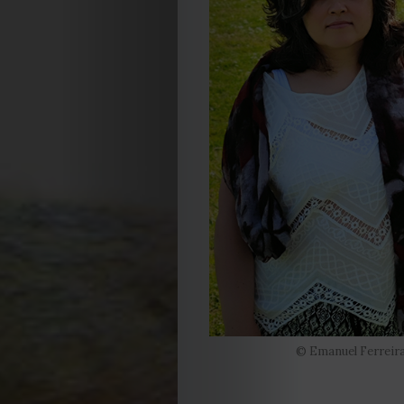
EDIÇÃO
DE
JULHO
2026
2025
© Emanuel Ferreir
2024