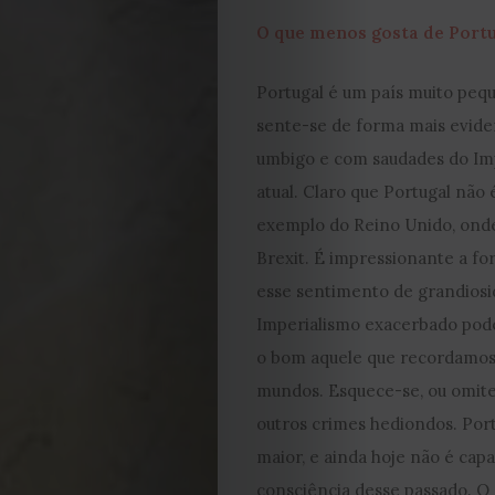
Cookies
O que menos gosta de Portu
Portugal é um país muito pequ
sente-se de forma mais evide
umbigo e com saudades do Im
atual. Claro que Portugal não 
exemplo do Reino Unido, onde
Brexit. É impressionante a f
esse sentimento de grandiosi
Imperialismo exacerbado pode
o bom aquele que recordamos
mundos. Esquece-se, ou omite-
outros crimes hediondos. Port
maior, e ainda hoje não é cap
consciência desse passado. O 