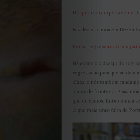
2023
Há quanto tempo vive no R
2022
Faz dezoito anos em Dezembr
2021
Pensa regressar ao seu país
Obras
Há sempre o desejo de regress
regressa ao país que se deixou
de
olhos, e nós também mudamos
Capa
limbo, de fronteira. Passamo
que deixámos. Então nunca se
Contactos
O que mais sinto falta de Port
Estatuto