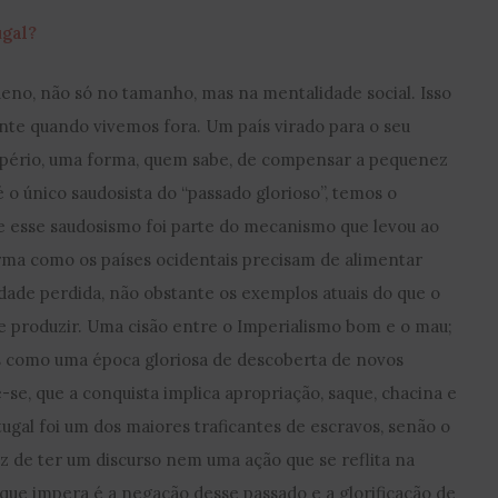
gal?
eno, não só no tamanho, mas na mentalidade social. Isso
nte quando vivemos fora. Um país virado para o seu
pério, uma forma, quem sabe, de compensar a pequenez
é o único saudosista do “passado glorioso”, temos o
 esse saudosismo foi parte do mecanismo que levou ao
orma como os países ocidentais precisam de alimentar
dade perdida, não obstante os exemplos atuais do que o
 produzir. Uma cisão entre o Imperialismo bom e o mau;
 como uma época gloriosa de descoberta de novos
se, que a conquista implica apropriação, saque, chacina e
ugal foi um dos maiores traficantes de escravos, senão o
az de ter um discurso nem uma ação que se reflita na
que impera é a negação desse passado e a glorificação de