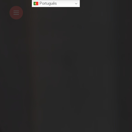
Português