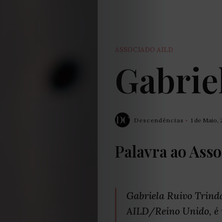
ASSOCIADO AILD
Gabrie
Descendências
1 de Maio,
Palavra ao
Asso
Gabriela Ruivo Trinda
AILD/Reino Unido, é 