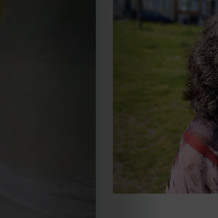
Editorial
Política
de
privacidade
Termos
e
Condições
Política
de