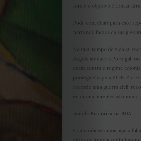
fora e o objetivo é tentar atr
2023
Pode contribuir para este rep
2022
narrando factos da sua juven
2021
No meu tempo de vida eu reco
Obras
Angola ainda era Portugal, ra
eram contra o regime colonial
de
perseguidos pela PIDE. Eu rec
recordo uma guerra civil, reco
Capa
economicamente autónomo, p
Contactos
Escola Primária na RDA
Estatuto
Como nós estamos aqui a falar
antes de Angola ser independ