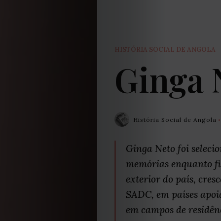
HISTÓRIA SOCIAL DE ANGOLA
Ginga 
História Social de Angola
Ginga Neto foi seleci
memórias enquanto fi
exterior do país, cre
SADC, em países apoi
em campos de residênci