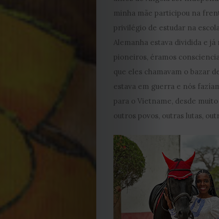
Editorial
minha mãe participou na frent
Política
privilégio de estudar na esco
Alemanha estava dividida e já
de
pioneiros, éramos consciencial
que eles chamavam o bazar de
privacidade
estava em guerra e nós fazía
Termos
para o Vietname, desde muito
outros povos, outras lutas, ou
e
Condições
Política
de