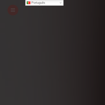
Português