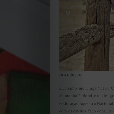
EDIÇÃO
DE
JULHO
Introdução
2026
Eu chamo-me Ginga Neto e Cos
2025
Alemanha Federal, é um longo
Federação Equestre Nacional 
2024
com os cavalos, faço consulto