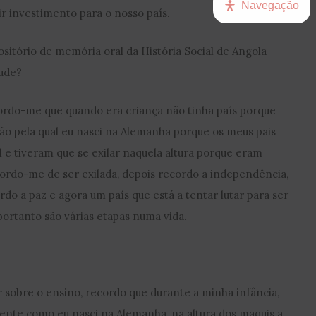
Navegação
air investimento para o nosso país.
ositório de memória oral da História Social de Angola
tude?
rdo-me que quando era criança não tinha país porque
zão pela qual eu nasci na Alemanha porque os meus pais
 e tiveram que se exilar naquela altura porque eram
ordo-me de ser exilada, depois recordo a independência,
rdo a paz e agora um país que está a tentar lutar para ser
ortanto são várias etapas numa vida.
 sobre o ensino, recordo que durante a minha infância,
ente como eu nasci na Alemanha, na altura dos maquis a