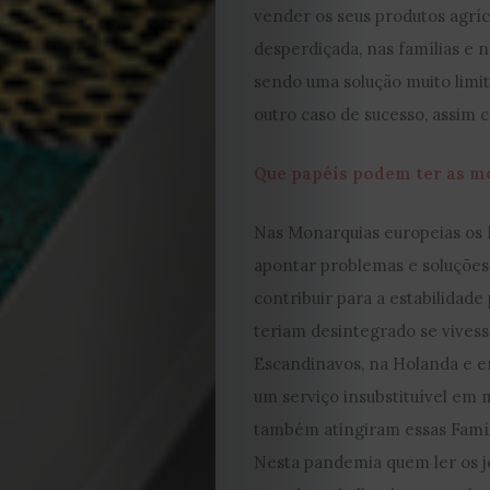
Editorial
vender os seus produtos agrí
desperdiçada, nas famílias e
Política
sendo uma solução muito limi
de
outro caso de sucesso, assim 
privacidade
Que papéis podem ter as mo
Termos
Nas Monarquias europeias os
apontar problemas e soluções
e
contribuir para a estabilidade
teriam desintegrado se vives
Condições
Escandinavos, na Holanda e 
Política
um serviço insubstituível em 
também atingiram essas Famíl
de
Nesta pandemia quem ler os j