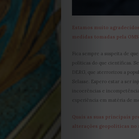
Estamos muito agradecidos 
medidas tomadas pela OMS
EDIÇÃO
Fica sempre a suspeita de qu
políticas do que científicas. S
DE
DERG, que aterrorizou a popul
Selasse. Espero estar a ser i
JULHO
incoerências e incompetência
2026
experiência em matéria de mo
2025
Quais as suas principais 
alterações geopolíticas n
2024