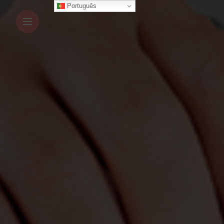
Português