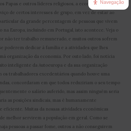
Navegação
 Papas e outros líderes religiosos, a economia mundial
viço de certos interesses de grupo, em vez de estar ao
 particular da grande percentagem de pessoas que vivem
a Europa, incluindo em Portugal, isto acontece. Veja o
or não ter trabalho remunerado, e muitos outros sofrem
se poderem dedicar à família e a atividades que lhes
á organização da economia. Por outo lado, foi notícia
to inteligente da Autoeuropa e da sua organização
m os trabalhadores excedentários quando houve uma
ndas, concordaram em que todos reduziriam o seu tempo
quentemente o salário auferido, mas assim ninguém seria
aria as posições sindicais, mas é humanamente
 eficiente. Muitas da nossas atividades económicas
m de melhor servirem a população em geral. Como se
aja pessoas a passar fome, outros a não conseguirem