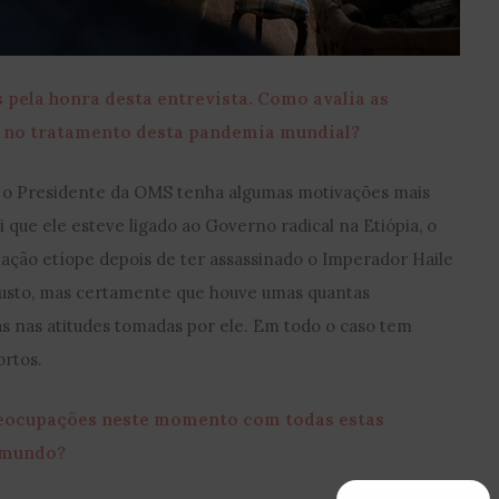
pela honra desta entrevista. Como avalia as
 no tratamento desta pandemia mundial?
e o Presidente da OMS tenha algumas motivações mais
ei que ele esteve ligado ao Governo radical na Etiópia, o
ação etíope depois de ter assassinado o Imperador Haile
njusto, mas certamente que houve umas quantas
s nas atitudes tomadas por ele. Em todo o caso tem
rtos.
preocupações neste momento com todas estas
o mundo?