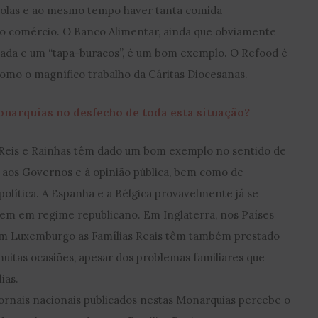
colas e ao mesmo tempo haver tanta comida
 no comércio. O Banco Alimentar, ainda que obviamente
tada e um “tapa-buracos”, é um bom exemplo. O Refood é
como o magnífico trabalho da Cáritas Diocesanas.
narquias no desfecho de toda esta situação?
 Reis e Rainhas têm dado um bom exemplo no sentido de
 aos Governos e à opinião pública, bem como de
 política. A Espanha e a Bélgica provavelmente já se
sem em regime republicano. Em Inglaterra, nos Países
em Luxemburgo as Famílias Reais têm também prestado
muitas ocasiões, apesar dos problemas familiares que
ias.
ornais nacionais publicados nestas Monarquias percebe o