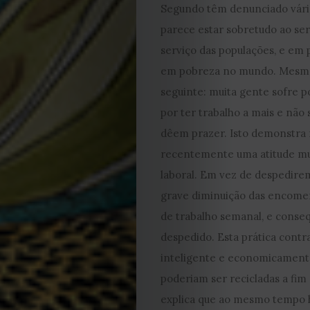
Segundo têm denunciado vários
2023
parece estar sobretudo ao ser
serviço das populações, e em
2022
em pobreza no mundo. Mesmo n
2021
seguinte: muita gente sofre p
por ter trabalho a mais e não 
Obras
dêem prazer. Isto demonstra m
recentemente uma atitude mui
de
laboral. Em vez de despedire
grave diminuição das encome
Capa
de trabalho semanal, e conse
Contactos
despedido. Esta prática contr
inteligente e economicamente
Estatuto
poderiam ser recicladas a fi
explica que ao mesmo tempo h