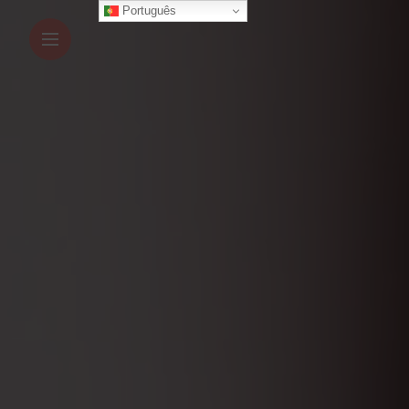
Português