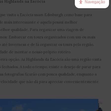
s Highlands na Escócia
Navegação
 que visita a Escócia usam Edinburgh como base para
ade mais interessante e aquela possui melhor
 melhor qualidade. Para organizar uma viagem de
emos: Embarcar em tours organizados com um ou mais
 até Inverness e de lá organizar os tours pela região.
erdade de montar o nosso próprio roteiro.
ceira opção. As Highlands da Escócia são uma região vasta
s fechados. A todo o tempo, existe o desejo de parar para
as fotografias ficarão com pouca qualidade, enquanto a
 velocidade que não dá para apreciar convenientemente.