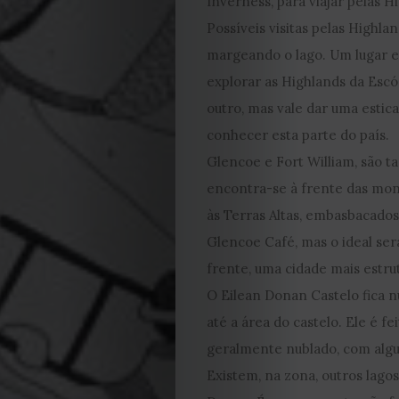
Inverness, para viajar pelas H
Cookies
Possíveis visitas pelas High
margeando o lago. Um lugar es
explorar as Highlands da Escó
outro, mas vale dar uma esti
conhecer esta parte do país.
Glencoe e Fort William, são
encontra-se à frente das mon
às Terras Altas, embasbacados
Glencoe Café, mas o ideal ser
frente, uma cidade mais estr
O Eilean Donan Castelo fica n
até a área do castelo. Ele é f
geralmente nublado, com algu
Existem, na zona, outros lagos