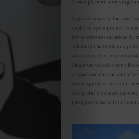
Como planear uma viagem à
2023
A grande maioria dos turistas
2022
explorar o pais, por ser a cid
infraestruturas turísticas de
2021
Edinburgh às Highlands, pod
dias de duração; Ir de comboio
Obras
Alugar um veiculo e ter a lib
de
A nossa escolha vai para a ter
demais para ser vista em tour
Capa
fotografar e estando em tour 
paisagem passa lá fora a uma
Contactos
Estatuto