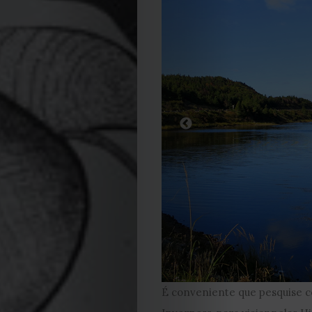
Editorial
Política
de
privacidade
Termos
e
Condições
Política
de
É conveniente que pesquise 