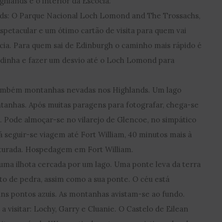
ighlands e o interior da Escócia.
lands: O Parque Nacional Loch Lomond and The Trossachs,
petacular e um ótimo cartão de visita para quem vai
cia. Para quem sai de Edinburgh o caminho mais rápido é
cadinha e fazer um desvio até o Loch Lomond para
 também montanhas nevadas nos Highlands. Um lago
tanhas. Após muitas paragens para fotografar, chega-se
. Pode almoçar-se no vilarejo de Glencoe, no simpático
á seguir-se viagem até Fort William, 40 minutos mais à
uturada. Hospedagem em Fort William.
uma ilhota cercada por um lago. Uma ponte leva da terra
eito de pedra, assim como a sua ponte. O céu está
ns pontos azuis. As montanhas avistam-se ao fundo.
 a visitar: Lochy, Garry e Cluanie. O Castelo de Eilean