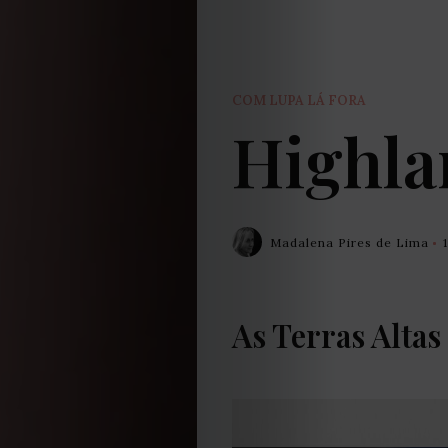
COM LUPA LÁ FORA
Highla
Madalena Pires de Lima
As Terras Altas