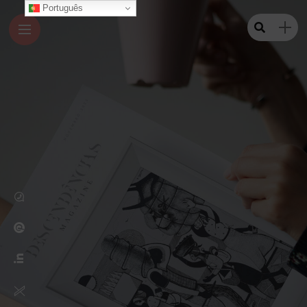
Português