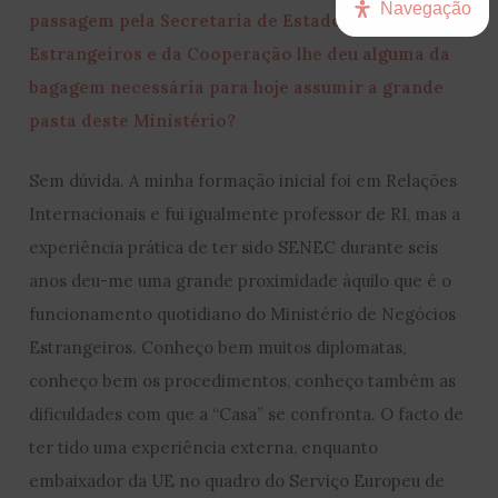
Navegação
passagem pela Secretaria de Estado dos Negócios
Estrangeiros e da Cooperação lhe deu alguma da
bagagem necessária para hoje assumir a grande
pasta deste Ministério?
Sem dúvida. A minha formação inicial foi em Relações
Internacionais e fui igualmente professor de RI, mas a
experiência prática de ter sido SENEC durante seis
anos deu-me uma grande proximidade àquilo que é o
funcionamento quotidiano do Ministério de Negócios
Estrangeiros. Conheço bem muitos diplomatas,
conheço bem os procedimentos, conheço também as
dificuldades com que a “Casa” se confronta. O facto de
ter tido uma experiência externa, enquanto
embaixador da UE no quadro do Serviço Europeu de