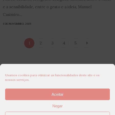
e a sensibilidade, entre o gesto e a ideia, Manuel
Casimiro...
1 DE NOVEMBRO, 2025
1
2
3
4
5
Usamos cookies para otimizar as funcionalidades deste site e os
nossos serviços.
Aceitar
Negar