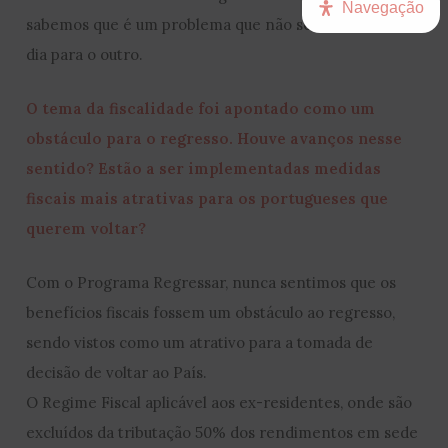
Navegação
sabemos que é um problema que não se resolve de um
dia para o outro.
O tema da fiscalidade foi apontado como um
obstáculo para o regresso. Houve avanços nesse
sentido? Estão a ser implementadas medidas
fiscais mais atrativas para os portugueses que
querem voltar?
Com o Programa Regressar, nunca sentimos que os
benefícios fiscais fossem um obstáculo ao regresso,
sendo vistos como um atrativo para a tomada de
decisão de voltar ao País.
O Regime Fiscal aplicável aos ex-residentes, onde são
excluídos da tributação 50% dos rendimentos em sede