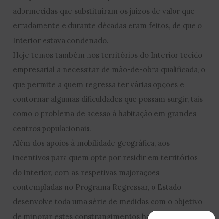
adormecidas que substituíram os juízos de valor que
erradamente e durante décadas eram feitos, de que o
Interior estava condenado.
Hoje temos também nos territórios do Interior tecido
empresarial a necessitar de mão-de-obra qualificada, o
que permite a quem regressa ter várias opções e
contornar algumas dificuldades que possam surgir, tais
como o problema de acesso à habitação em grandes
centros populacionais.
Além dos apoios à mobilidade geográfica, aos
incentivos para quem opte por residir em territórios
do Interior, com as respetivas majorações
contempladas no Programa Regressar, o Estado
desenvolve toda uma série de medidas com o objetivo
de minorar estes constrangimentos habitacionais, mas