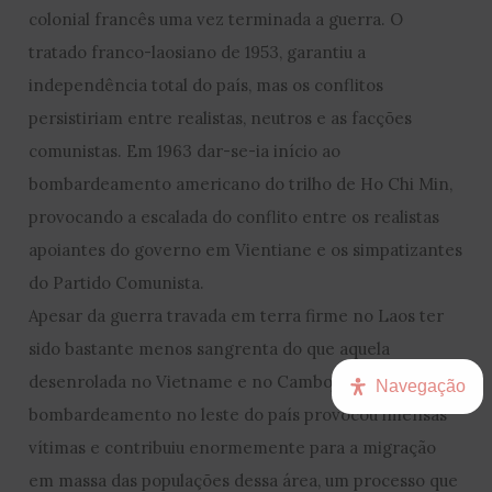
colonial francês uma vez terminada a guerra. O
tratado franco-laosiano de 1953, garantiu a
independência total do país, mas os conflitos
persistiriam entre realistas, neutros e as facções
comunistas. Em 1963 dar-se-ia início ao
bombardeamento americano do trilho de Ho Chi Min,
provocando a escalada do conflito entre os realistas
apoiantes do governo em Vientiane e os simpatizantes
do Partido Comunista.
Apesar da guerra travada em terra firme no Laos ter
sido bastante menos sangrenta do que aquela
desenrolada no Vietname e no Camboja, o
Navegação
bombardeamento no leste do país provocou imensas
vítimas e contribuiu enormemente para a migração
em massa das populações dessa área, um processo que