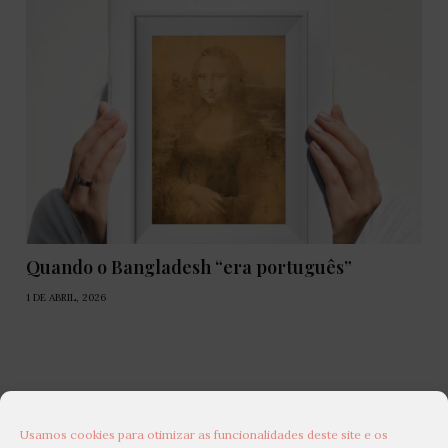
Quando o Bangladesh “era português”
1 DE ABRIL, 2026
Usamos cookies para otimizar as funcionalidades deste site e os