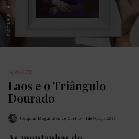
PARTILHAR:
PASSAGENS
Laos e o Triângulo
Dourado
Joaquim Magalhães de Castro
1 de Março, 2026
As montanhas do