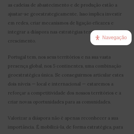
as cadeias de abastecimento e de produção estão a
ajustar-se geoestrategicamente. Isso implica investir
em redes, criar mecanismos de ligação eficazes e
integrar a diáspora nas estratégias territoriais de
Navegação
crescimento.
Portugal tem, nos seus territórios e na sua vasta
presença global, nos 5 continentes, uma combinação
geoestratégica única. Se conseguirmos articular estes
dois níveis — local e internacional — estaremos a
reforçar a competitividade dos nossos territórios e a
criar novas oportunidades para as comunidades.
Valorizar a diáspora não é apenas reconhecer a sua
importância. É mobilizá-la, de forma estratégica, para