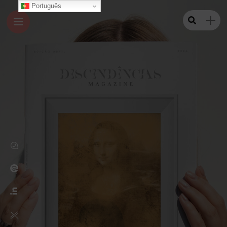
Português