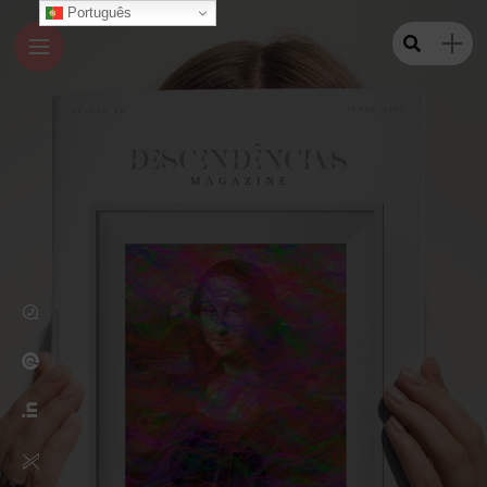
Português