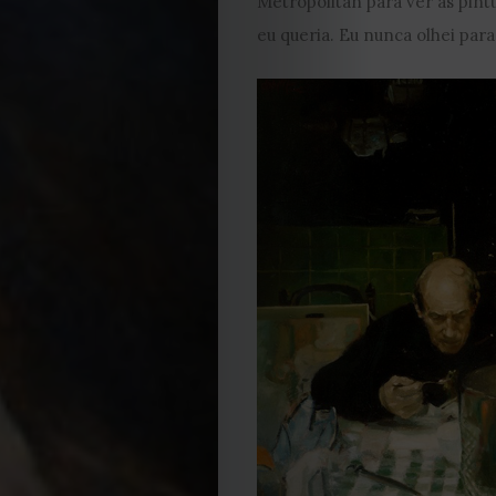
Metropolitan para ver as pint
eu queria. Eu nunca olhei para
EDIÇÃO
DE
JULHO
2026
2025
2024