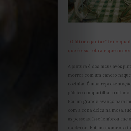
2023
2022
2021
“O último jantar” foi o qua
que é essa obra e que impor
Obras
A pintura é dos meus avós jun
de
morrer com um cancro naquela 
Capa
cozinha. É uma representação 
público compartilhar o últim
Contactos
Foi um grande avanço para mi
com a cena deles na mesa, tudo
Estatuto
as pessoas. Isso lembrou-me 
moderno. Foi um momento in