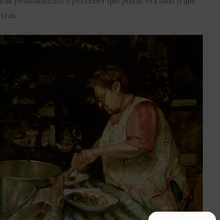
uras pessoalmente e perceber que pintar era tudo o que
 trás.