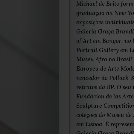
Michael de Brito form
graduação na New Yor
exposições individuai
Galeria Graça Brandã
of Art em Bangor, no 
Portrait Gallery em 
Museu Afro no Brasil,
Europeu de Arte Moder
vencedor do Pollack-K
retratos da BP. O seu
Fundacion de las Art
Sculpture Competitio
coleções do Museu de 
em Lisboa. É represen
Galeria Graça Brandã