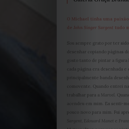
O Michael tinha uma paixão
de
John Singer Sargent
tudo m
Sou sempre grato por ter si
desenhar copiando páginas d
gosto tanto de pintar a figur
cada página era desenhada e o 
principalmente banda desenhad
comovente. Quando entrei n
trabalhar para a
Marvel
. Quan
acendeu em mim. Eu senti-me
pouco novo para mim. Fui ap
Sargent
,
Edouard Manet
e
Fran