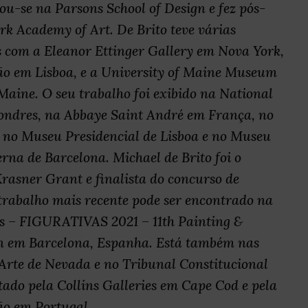
ou-se na Parsons School of Design e fez pós-
k Academy of Art. De Brito teve várias
s com a Eleanor Ettinger Gallery em Nova York,
o em Lisboa, e a University of Maine Museum
Maine. O seu trabalho foi exibido na National
Londres, na Abbaye Saint André em França, no
 no Museu Presidencial de Lisboa e no Museu
na de Barcelona. Michael de Brito foi o
rasner Grant e finalista do concurso de
 trabalho mais recente pode ser encontrado na
es – FIGURATIVAS 2021 – 11th Painting &
n em Barcelona, Espanha. Está também nas
Arte de Nevada e no Tribunal Constitucional
tado pela Collins Galleries em Cape Cod e pela
o em Portugal.