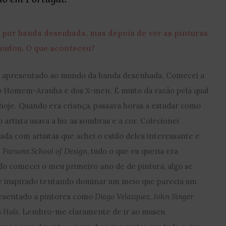
 por banda desenhada, mas depois de ver as pinturas
udou. O que aconteceu?
do apresentado ao mundo da banda desenhada. Comecei a
o Homem-Aranha e dos X-men. É muito da razão pela qual
a hoje. Quando era criança, passava horas a estudar como
artista usava a luz as sombras e a cor. Colecionei
a com artistas que achei o estilo deles interessante e
a
Parsons School of Design
, tudo o que eu queria era
do comecei o meu primeiro ano de de pintura, algo se
 inspirado tentando dominar um meio que parecia um
resentado a pintores como
Diego Velazquez
,
John Singer
s Hals
. Lembro-me claramente de ir ao museu