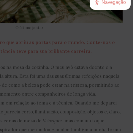
Navegação
O último jantar
dro que abriu as portas para o mundo. Conte-nos o
tância teve para sua brilhante carreira.
tos na mesa da cozinha. O meu avô estava doente e a
altura. Esta foi uma das suas últimas refeições naquela
de como a beleza pode estar na tristeza, permitindo ao
o momento entre companheiros de longa vida.
m em relação ao tema e à técnica. Quando me deparei
 parecia certo, iluminação, composição, objetos e, claro,
as cenas de mesa de
Velazquez
, mas com um toque
spirador que me mudou e mudou também a minha forma