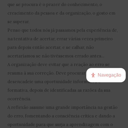
que se procura é o prazer do conhecimento, o
crescimento da pessoa e da organização, o gosto em
se superar.
Penso que todos nós já passamos pela experiência de,
na tentativa de acertar, errar várias vezes primeiro
para depois então acertar, e se calhar, não
acertaríamos se não tivéssemos errado antes…
A organização deve evitar que a reação ao erro se
resuma à sua correção. Deve procurar que este
Navegação
desencadeie uma oportunidade informativa e
formativa, depois de identificadas as razões da sua
ocorrência.
A reflexão assume uma grande importância na gestão
do erro, fomentando a consciência crítica e dando a
oportunidade para que surja a aprendizagem com o