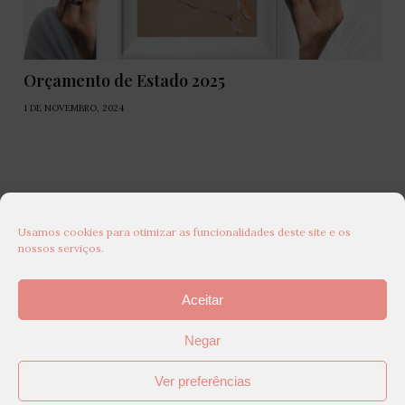
Orçamento de Estado 2025
1 DE NOVEMBRO, 2024
Usamos cookies para otimizar as funcionalidades deste site e os
nossos serviços.
Aceitar
Negar
Ver preferências