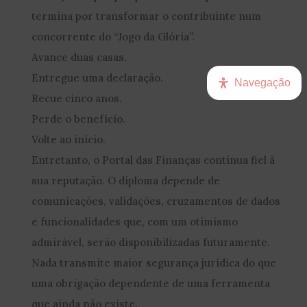
termina por transformar o contribuinte num
concorrente do “Jogo da Glória”.
Avance duas casas.
Entregue uma declaração.
Navegação
Recue cinco anos.
Perde o benefício.
Volte ao início.
Entretanto, o Portal das Finanças continua fiel à
sua reputação. O diploma depende de
comunicações, validações, cruzamentos de dados
e funcionalidades que, com um otimismo
admirável, serão disponibilizadas futuramente.
Nada transmite maior segurança jurídica do que
uma obrigação dependente de uma ferramenta
que ainda não existe.