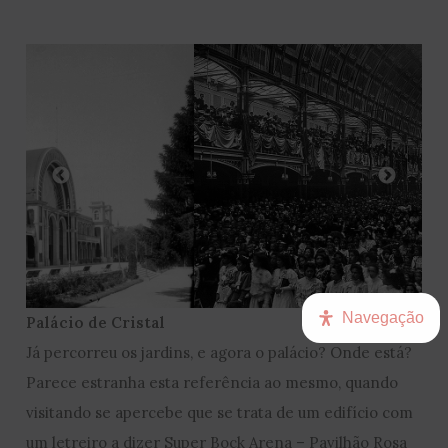
Navegação
Palácio de Cristal
Já percorreu os jardins, e agora o palácio? Onde está?
Parece estranha esta referência ao mesmo, quando
visitando se apercebe que se trata de um edifício com
um letreiro a dizer Super Bock Arena – Pavilhão Rosa