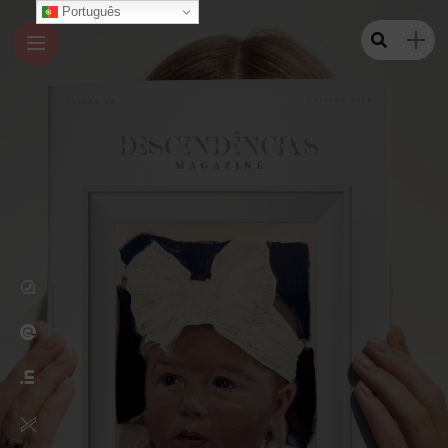
Português