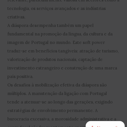
tecnologia, os serviços avançados e as indústrias
criativas.
A diáspora desempenha também um papel
fundamental na promoção da língua, da cultura e da
imagem de Portugal no mundo. Este soft power
traduz-se em benefícios tangíveis: atração de turismo,
valorização de produtos nacionais, captação de
investimento estrangeiro e construção de uma marca
país positiva.
Os desafios à mobilização efetiva da diáspora são
múltiplos. A manutenção da ligação com Portugal
tende a atenuar-se ao longo das gerações, exigindo
estratégias de envolvimento permanente. A
burocracia excessiva, a morosidade administrativa e a