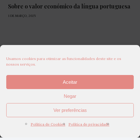
Sobre o valor económico da língua portuguesa
1 DE MARÇO, 2025
Usamos cookies para otimizar as funcionalidades deste site e os
nossos serviços.
Aceitar
Negar
Ver preferências
Política de Cookies
Política de privacidade