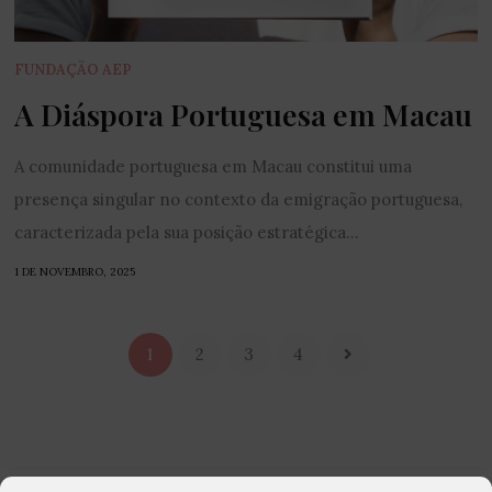
FUNDAÇÃO AEP
A Diáspora Portuguesa em Macau
A comunidade portuguesa em Macau constitui uma
presença singular no contexto da emigração portuguesa,
caracterizada pela sua posição estratégica...
1 DE NOVEMBRO, 2025
1
2
3
4