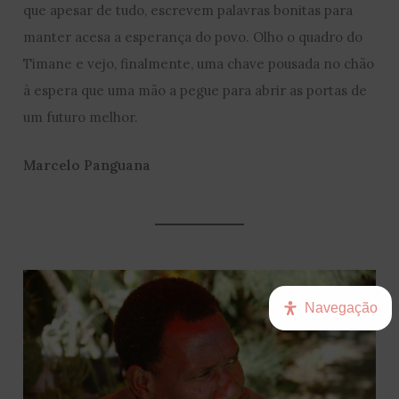
que apesar de tudo, escrevem palavras bonitas para
manter acesa a esperança do povo. Olho o quadro do
Timane e vejo, finalmente, uma chave pousada no chão
à espera que uma mão a pegue para abrir as portas de
um futuro melhor.
Marcelo Panguana
Navegação