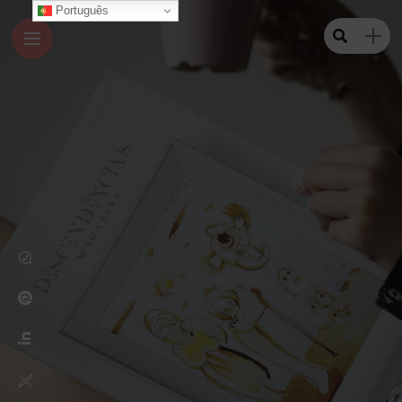
Português