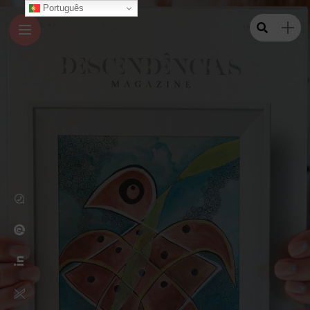
Português