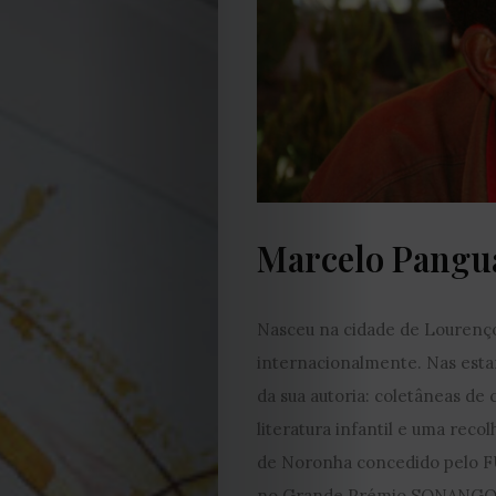
EDIÇÃO
DE
JULHO
2026
2025
Marcelo Pangu
2024
Nasceu na cidade de Lourenço
2023
internacionalmente. Nas estan
2022
da sua autoria: coletâneas de 
literatura infantil e uma rec
2021
de Noronha concedido pelo F
no Grande Prémio SONANGOL