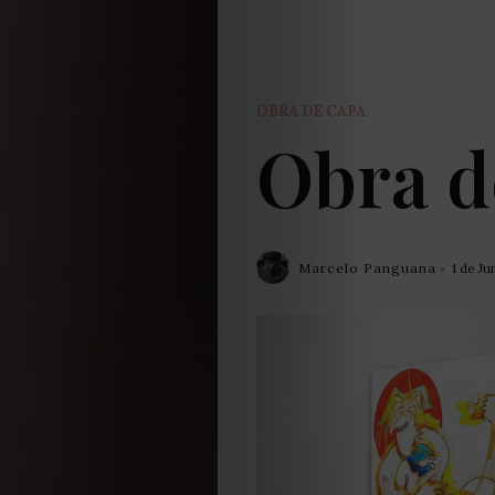
OBRA DE CAPA
Obra d
Marcelo Panguana
1 de J