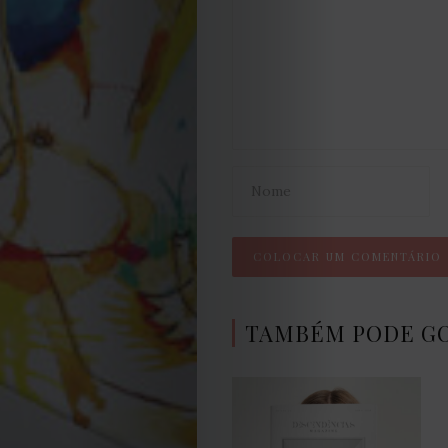
Termos
e
Condições
Política
de
Cookies
TAMBÉM PODE G