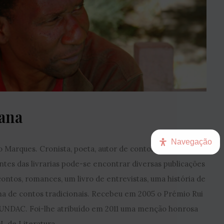
ana
Navegação
 Marques. Cronista, poeta, autor de contos reconhecido
tes das livrarias pode-se encontrar diversas publicações
contos, romances, um livro de entrevistas, uma história de
olha de contos tradicionais. Recebeu em 2005 o Prémio Rui
UNDAC. Foi-lhe atribuído em 2011 uma menção honrosa
 de Literatura.