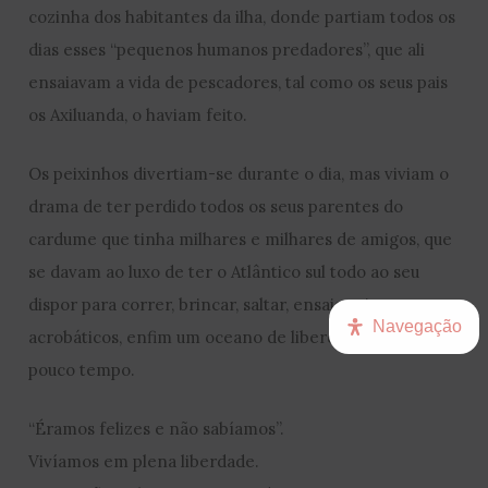
cozinha dos habitantes da ilha, donde partiam todos os
dias esses “pequenos humanos predadores”, que ali
ensaiavam a vida de pescadores, tal como os seus pais
os Axiluanda, o haviam feito.
Os peixinhos divertiam-se durante o dia, mas viviam o
drama de ter perdido todos os seus parentes do
cardume que tinha milhares e milhares de amigos, que
se davam ao luxo de ter o Atlântico sul todo ao seu
dispor para correr, brincar, saltar, ensaiar pinos
Navegação
acrobáticos, enfim um oceano de liberdade, que durou
pouco tempo.
“Éramos felizes e não sabíamos”.
Vivíamos em plena liberdade.