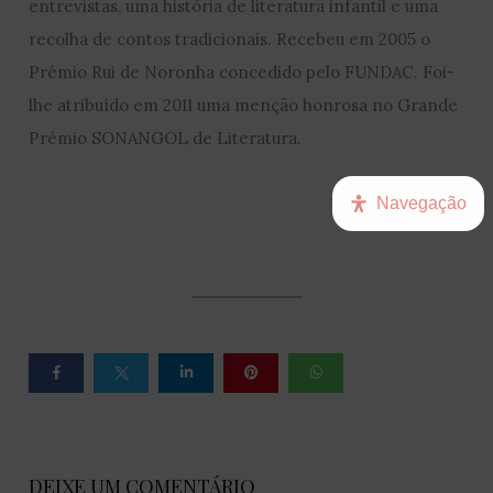
entrevistas, uma história de literatura infantil e uma
recolha de contos tradicionais. Recebeu em 2005 o
Prémio Rui de Noronha concedido pelo FUNDAC. Foi-
lhe atribuído em 2011 uma menção honrosa no Grande
Prémio SONANGOL de Literatura.
Navegação
DEIXE UM COMENTÁRIO