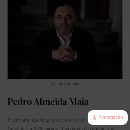
© Luís Godinho
Pedro Almeida Maia
Navegação
Pedro Almeida Maia nasceu na cidade de Ponta
Delgada em 1979, estudou Psicologia Organizacional