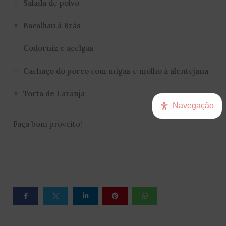
Salada de polvo
Bacalhau à Brás
Codorniz e acelgas
Cachaço do porco com migas e molho à alentejana
Torta de Laranja
Navegação
Faça bom proveito!