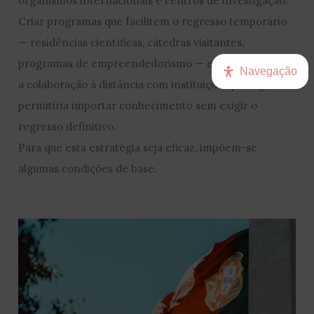
organismos internacionais e centros de investigação.
Criar programas que facilitem o regresso temporário
— residências científicas, cátedras visitantes,
programas de empreendedorismo — e que estimulem
Navegação
a colaboração à distância com instituições portuguesas
permitiria importar conhecimento sem exigir o
regresso definitivo.
Para que esta estratégia seja eficaz, impõem-se
algumas condições de base.